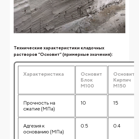
Технические характеристики кладочных
растворов “Основит” (примерные значения):
Характеристика
Основит
Основит
Блок
Кирпич
М100
М150
Прочность на
10
15
сжатие (МПа)
Адгезия к
0.5
0.4
основанию (МПа)