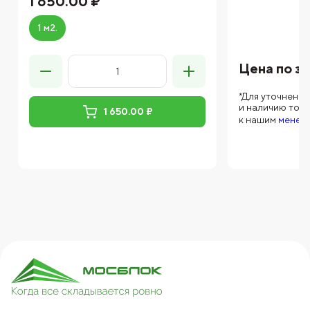
1 650.00 ₽
1 м2.
Цена по з
*Для уточнени
и наличию тов
1 650.00 ₽
к нашим
менед