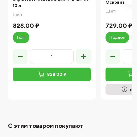
Основит
10 л
Цвет:
Цвет:
828.00 ₽
729.00 ₽
1 шт.
Поддон
828.00 ₽
на 
С этим товаром покупают