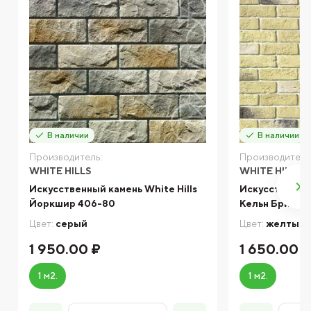
В наличии
В наличии
Производитель:
Производитель
WHITE HILLS
WHITE HILLS
Искусственный камень White Hills
Искусственный
Йоркшир 406-80
Кельн Брик 32
Цвет:
серый
Цвет:
желтый
1 950.00 ₽
1 650.00 
1 м2.
1 м2.