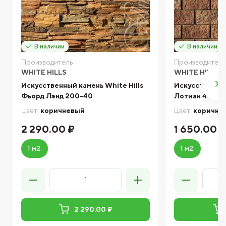
В наличии
В наличии
Производитель:
Производитель
WHITE HILLS
WHITE HILLS
Искусственный камень White Hills
Искусственный
Фьорд Лэнд 200-40
Лотиан 444-4
Цвет:
коричневый
Цвет:
коричне
2 290.00 ₽
1 650.00 
1 м2.
1 м2.
2 290.00 ₽