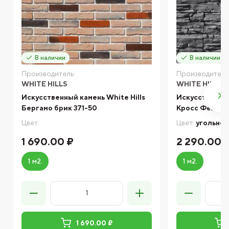
В наличии
В наличии
Производитель:
Производитель
WHITE HILLS
WHITE HILLS
Искусственный камень White Hills
Искусственный
Бергамо брик 371-50
Кросс Фелл 1
Цвет:
Цвет:
угольно
1 690.00 ₽
2 290.00 
1 м2.
1 м2.
1 690.00 ₽