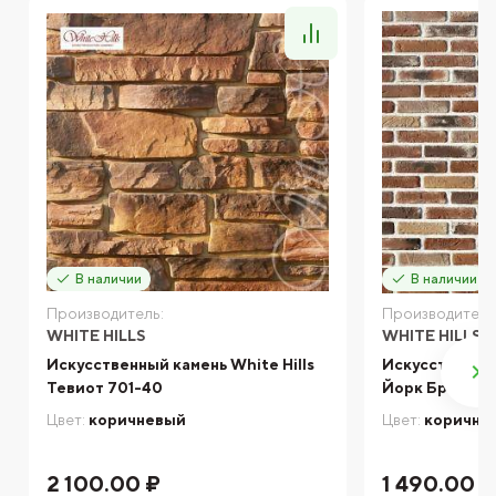
В наличии
В наличии
Производитель:
Производитель
WHITE HILLS
WHITE HILLS
Искусственный камень White Hills
Искусственный
Тевиот 701-40
Йорк Брик 33
Цвет:
коричневый
Цвет:
коричне
2 100.00 ₽
1 490.00 ₽