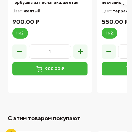
горбушка из песчаника, желтая
песчаник фонт
Цвет:
желтый
Цвет:
террако
900.00 ₽
550.00 ₽
1 м2.
1 м2.
900.00 ₽
С этим товаром покупают