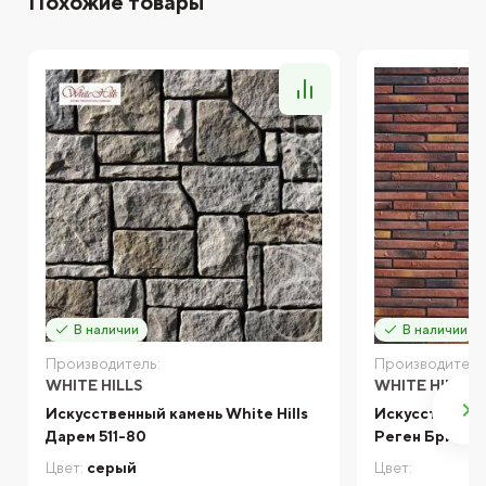
Похожие товары
В наличии
В наличии
Производитель:
Производитель
WHITE HILLS
WHITE HILLS
Искусственный камень White Hills
Искусственный
Дарем 511-80
Реген Брик 6
Цвет:
серый
Цвет: