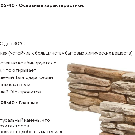
305-40
- Основные характеристики:
°C до +80°C
кая (устойчив к большинству бытовых химических веществ)
спешно
комбинируется с
о, что открывает
шений. Благодаря своим
ным как среди
елей DIY-проектов.
305-40 - Главные
туральный камень, что
архитекторов.
воляет подобрать материал