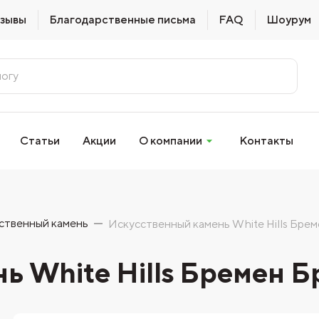
зывы
Благодарственные письма
FAQ
Шоурум
Статьи
Акции
О компании
Контакты
ственный камень
Искусственный камень White Hills Бре
ь White Hills Бремен Б