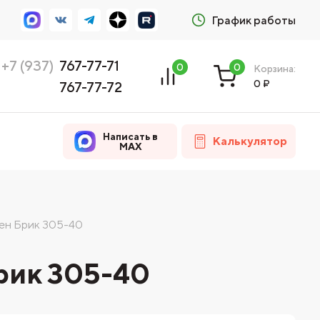
График работы
+7 (937)
767-77-71
0
0
Корзина:
0
₽
767-77-72
Написать в
Калькулятор
MAX
мен Брик 305-40
рик 305-40