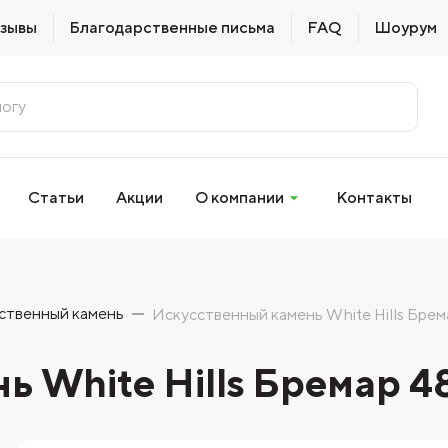
зывы
Благодарственные письма
FAQ
Шоурум
Статьи
Акции
О компании
Контакты
ственный камень
Искусственный камень White Hills Брем
ь White Hills Бремар 4