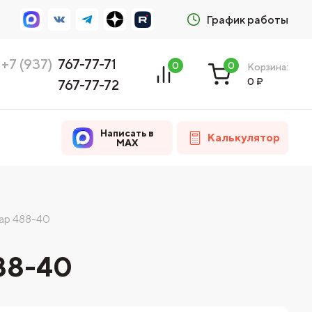
График работы
+7 (937)
767-77-71
0
0
Корзина:
0
₽
767-77-72
Написать в
Калькулятор
MAX
ар 488-40
88-40