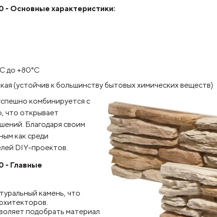
0
- Основные характеристики:
°C до +80°C
кая (устойчив к большинству бытовых химических веществ)
спешно
комбинируется с
о, что открывает
шений. Благодаря своим
ным как среди
елей DIY-проектов.
0 - Главные
туральный камень, что
архитекторов.
воляет подобрать материал