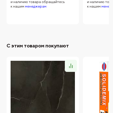
и наличию товара обращайтесь
и наличию тов
к нашим
менеджерам
к нашим
менед
С этим товаром покупают