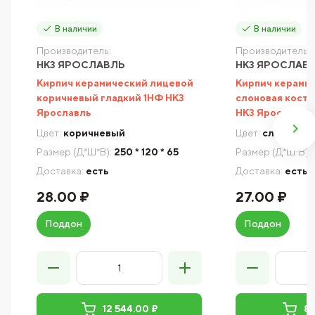
В наличии
В наличии
Производитель:
Производитель:
НКЗ ЯРОСЛАВЛЬ
НКЗ ЯРОСЛАВ
Кирпич керамический лицевой
Кирпич керами
коричневый гладкий 1НФ НКЗ
слоновая кость
Ярославль
НКЗ Ярославль
Цвет:
коричневый
Цвет:
слоновая 
Размер (Д*Ш*В):
250 * 120 * 65
Размер (Д*Ш*В):
Доставка:
есть
Доставка:
есть
28.00 ₽
27.00 ₽
Поддон
Поддон
12 544.00 ₽
8 