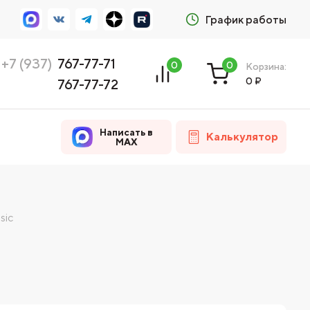
График работы
+7 (937)
767-77-71
0
0
Корзина:
0
₽
767-77-72
Написать в
Калькулятор
MAX
sic