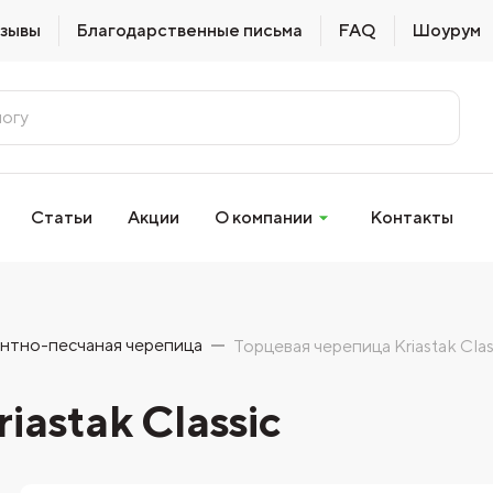
зывы
Благодарственные письма
FAQ
Шоурум
Статьи
Акции
О компании
Контакты
нтно-песчаная черепица
Торцевая черепица Kriastak Clas
astak Classic