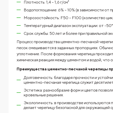
Плотность: 1,4 – 1,6 г/см³
Водопоглощение: 6% – 10% (в зависимости от п
Морозостойкость: F50 – F100 (количество цик
Температурный диапазон эксплуатации: от -50
Срок службы: 50 лет и более при правильной э
Процесс производства цементно-песчаной череп
песок смешиваются в заданных пропорциях. Обычно 
уплотнение. После формования черепица проходит 
химическая реакция между цементом и водой, что 
Преимущества цементно-песчаной черепицы
пр
Долговечность: благодаря прочности и устойч
цементно-песчаная черепица служит десятиле
Эстетика: разнообразие форм и цветов позвол
кровельные решения.
Экологичность: в производстве используются 
делает черепицу безопасной для окружающей с