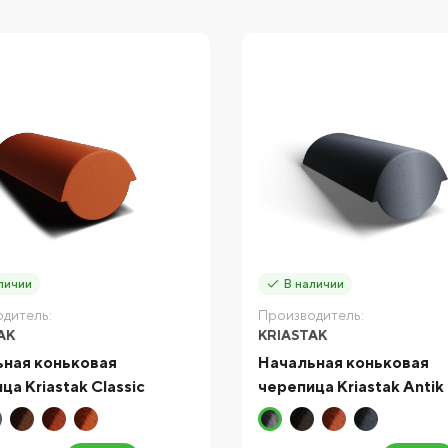
личии
В наличии
дитель:
Производитель:
AK
KRIASTAK
ная коньковая
Начальная коньковая
ца Kriastak Classic
черепица Kriastak Antik