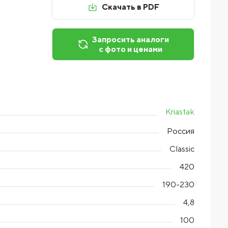
Скачать в PDF
Запросить аналоги
с фото и ценами
Kriastak
Россия
Classic
420
190-230
4,8
100