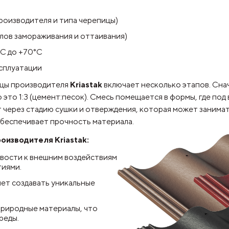
роизводителя и типа черепицы)
лов замораживания и оттаивания)
°C до +70°C
ксплуатации
ицы производителя
Kriastak
включает несколько этапов. Сна
это 1:3 (цемент:песок). Смесь помещается в формы, где под
через стадию сушки и отверждения, которая может занимать 
обеспечивает прочность материала.
оизводителя Kriastak:
ивости к внешним воздействиям
тиями.
яет создавать уникальные
природные материалы, что
реды.