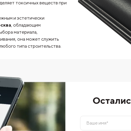
ыделяет токсичных веществ при
ежным и эстетически
сква
, обладающим
ыбора материала,
ивания, она может служить
 любого типа строительства.
Осталис