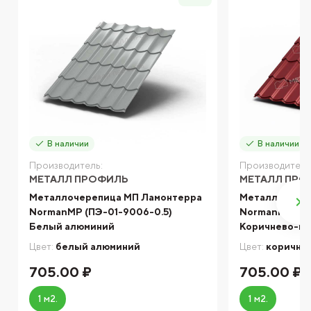
В наличии
В наличии
Производитель:
Производитель
МЕТАЛЛ ПРОФИЛЬ
МЕТАЛЛ ПРО
Металлочерепица МП Ламонтерра
Металлочере
NormanMP (ПЭ-01-9006-0.5)
NormanMP (ПЭ-
Белый алюминий
Коричнево-к
Цвет:
белый алюминий
Цвет:
коричне
705.00 ₽
705.00 ₽
1 м2.
1 м2.