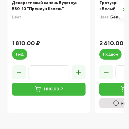
Декоративный камень Вудстоун
Тротуарная пл
580-10 "Премиум Камень"
«Белый мрамо
Цвет:
Цвет:
Белый м
1 810.00 ₽
2 610.00 ₽
1 м2.
Поддон
1 810.00 ₽
на 