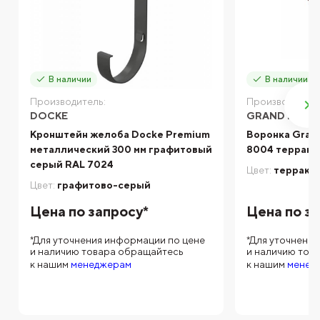
В наличии
В наличии
Производитель:
Производитель
DOCKE
GRAND LINE
Кронштейн желоба Docke Premium
Воронка Grand
металлический 300 мм графитовый
8004 террако
серый RAL 7024
Цвет:
террако
Цвет:
графитово-серый
Цена по запросу*
Цена по з
*Для уточнения информации по цене
*Для уточнени
и наличию товара обращайтесь
и наличию тов
к нашим
менеджерам
к нашим
менед