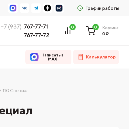
График работы
+7 (937)
767-77-71
0
0
Корзина:
0
₽
767-77-72
Написать в
Калькулятор
MAX
 110 Специал
пециал