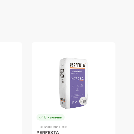
В наличии
Производитель:
П
PERFEKTA
P