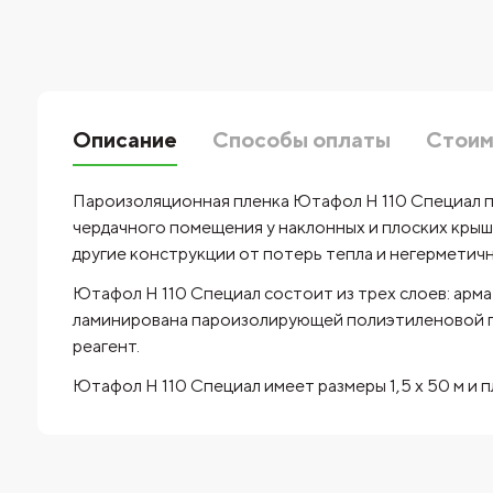
Описание
Способы оплаты
Стоим
Пароизоляционная пленка Ютафол Н 110 Специал п
чердачного помещения у наклонных и плоских крыш
другие конструкции от потерь тепла и негерметич
Ютафол Н 110 Специал состоит из трех слоев: арма
ламинирована пароизолирующей полиэтиленовой п
реагент.
Ютафол Н 110 Специал имеет размеры 1,5 х 50 м и п