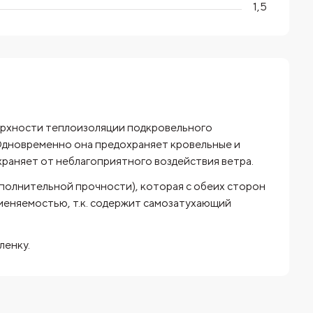
1,5
ерхности теплоизоляции подкровельного
 Одновременно она предохраняет кровельные и
раняет от неблагоприятного воздействия ветра.
ополнительной прочности), которая с обеих сторон
еняемостью, т.к. содержит самозатухающий
ленку.