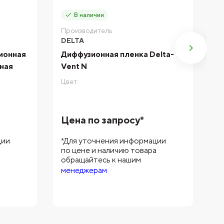
В наличии
Производитель:
П
DELTA
D
ионная
Диффузионная пленка Delta-
У
ная
Vent N
п
(
Цвет:
Цв
Цена по запросу*
Ц
ции
*Для уточнения информации
*
а
по цене и наличию товара
п
обращайтесь к нашим
о
менеджерам
м