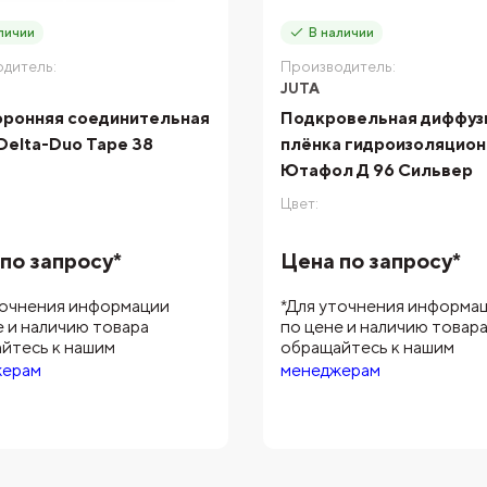
личии
В наличии
дитель:
Производитель:
JUTA
оронняя соединительная
Подкровельная диффуз
Delta-Duo Tape 38
плёнка гидроизоляцион
Ютафол Д 96 Сильвер
Цвет:
по запросу*
Цена по запросу*
точнения информации
*Для уточнения информа
е и наличию товара
по цене и наличию товар
йтесь к нашим
обращайтесь к нашим
жерам
менеджерам