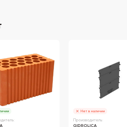
т
личии
Нет в наличии
дитель:
Производитель:
А
GIDROLICA