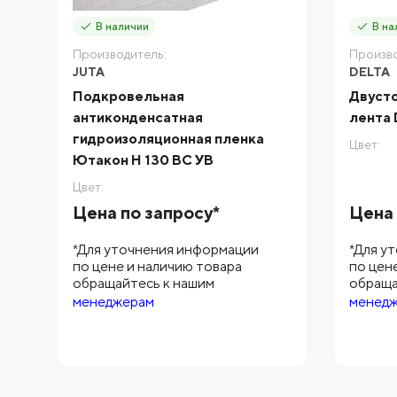
В наличии
В на
Производитель:
Произво
JUTA
DELTA
Подкровельная
Двуст
антиконденсатная
лента 
гидроизоляционная пленка
Цвет:
Ютакон Н 130 ВС УВ
Цвет:
Цена по запросу*
Цена 
*Для уточнения информации
*Для у
по цене и наличию товара
по цен
обращайтесь к нашим
обраща
менеджерам
менед