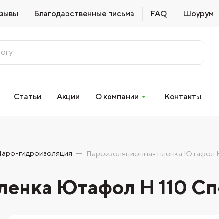
зывы
Благодарственные письма
FAQ
Шоурум
Статьи
Акции
О компании
Контакты
Паро-гидроизоляция
Пароизоляционная пленка Ютафол Н
ленка Ютафол Н 110 С