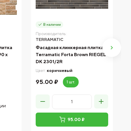
В наличии
Производитель:
П
TERRAMATIC
T
литка
Фасадная клинкерная плитка
Ф
90 x
Terramatic Forta Brown RIEGEL
T
DK 2301/2R
Цв
Цвет:
коричневый
95.00 ₽
7
1 шт.
ции
а
95.00 ₽