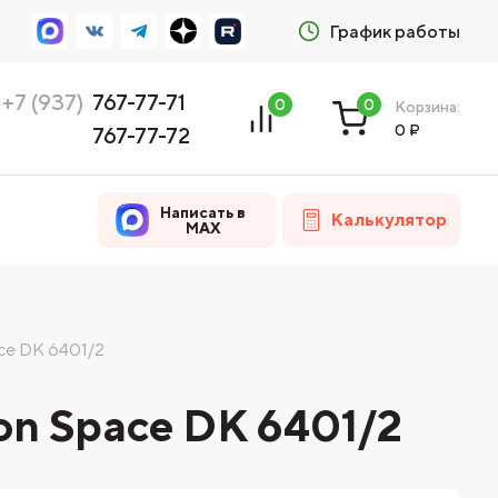
График работы
+7 (937)
767-77-71
0
0
Корзина:
0
₽
767-77-72
Написать в
Калькулятор
MAX
ce DK 6401/2
on Space DK 6401/2