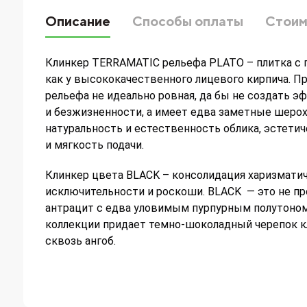
Описание
Способы оплаты
Стоим
Клинкер TERRAMATIC рельефа PLATO – плитка с 
как у высококачественного лицевого кирпича. Пр
рельефа не идеально ровная, да бы не создать э
и безжизненности, а имеет едва заметные шеро
натуральность и естественность облика, эстети
и мягкость подачи.
Клинкер цвета BLACK – консолидация харизматич
исключительности и роскоши. BLACK — это не пр
антрацит с едва уловимым пурпурным полутоном
коллекции придает темно-шоколадный черепок 
сквозь ангоб.