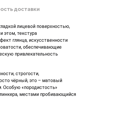
ость доставки
гладкой лицевой поверхностью,
и этом, текстура
ффект глянца, искусственности
ховатости, обеспечивающие
ческую привлекательность
ности, строгости,
осто чёрный, это – матовый
. Особую «породистость»
клинкера, местами пробивающийся