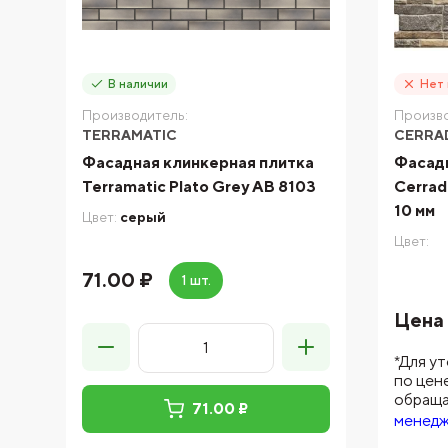
В наличии
Нет 
Производитель:
Произво
TERRAMATIC
CERRA
Фасадная клинкерная плитка
Фасадн
Terramatic Plato Grey AB 8103
Cerrad 
10 мм
Цвет:
серый
Цвет:
71.00 ₽
1 шт.
Цена 
*Для у
по цен
обраща
71.00 ₽
менед