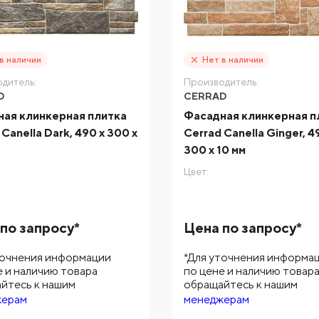
в наличии
Нет в наличии
дитель:
Производитель:
D
CERRAD
ая клинкерная плитка
Фасадная клинкерная п
Canella Dark, 490 x 300 x
Cerrad Canella Ginger, 4
300 x 10 мм
Цвет:
по запросу*
Цена по запросу*
точнения информации
*Для уточнения информа
е и наличию товара
по цене и наличию товар
йтесь к нашим
обращайтесь к нашим
жерам
менеджерам