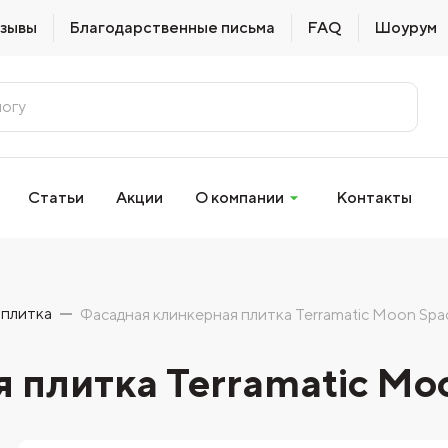
зывы
Благодарственные письма
FAQ
Шоурум
Статьи
Акции
О компании
Контакты
 плитка
Фасадная клинкерная плитка Terramatic Moon Spa
 плитка Terramatic Mo