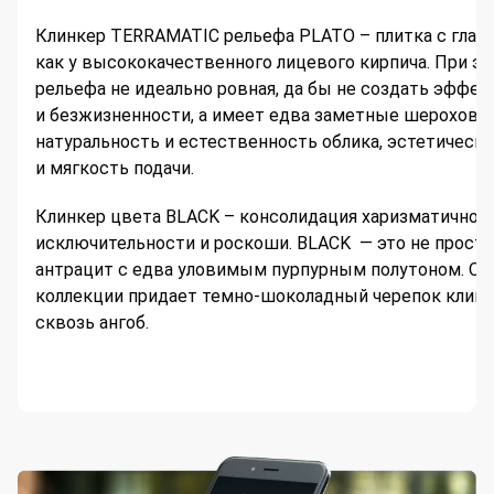
Клинкер TERRAMATIC рельефа PLATO – плитка с глад
как у высококачественного лицевого кирпича. При эт
рельефа не идеально ровная, да бы не создать эффек
и безжизненности, а имеет едва заметные шерохова
натуральность и естественность облика, эстетическ
и мягкость подачи.
Клинкер цвета BLACK – консолидация харизматичност
исключительности и роскоши. BLACK — это не просто
антрацит с едва уловимым пурпурным полутоном. О
коллекции придает темно-шоколадный черепок клин
сквозь ангоб.