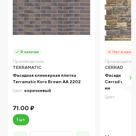
В наличии
Нет в налич
Производитель:
Производитель
TERRAMATIC
CERRAD
Фасадная клинкерная плитка
Фасадная кли
Terramatic Koro Brown AA 2202
Cerrad Canella
мм
Цвет:
коричневый
Цвет:
71.00 ₽
1 шт.