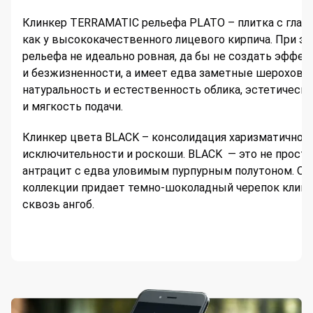
Клинкер TERRAMATIC рельефа PLATO – плитка с глад
как у высококачественного лицевого кирпича. При эт
рельефа не идеально ровная, да бы не создать эффек
и безжизненности, а имеет едва заметные шерохова
натуральность и естественность облика, эстетическ
и мягкость подачи.
Клинкер цвета BLACK – консолидация харизматичност
исключительности и роскоши. BLACK — это не просто
антрацит с едва уловимым пурпурным полутоном. О
коллекции придает темно-шоколадный черепок клин
сквозь ангоб.