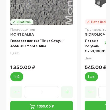
В наличии
Нет в налич
Производитель:
Производитель
MONTE ALBA
GIDROLICA
Гипсовая плитка "Пикс Стоун"
Лоток водоотв
A560-80 Monte Alba
PolySand DN100
С250, 1000*14
Цвет:
Цвет:
1 350.00 ₽
545.00 ₽
1 м2.
1 шт.
1 350.00 ₽