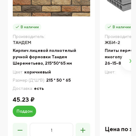
В наличии
В наличии
Производитель:
Производитель
ТАНДЕМ
ЖБИ-2
Кирпич лицевой полнотелый
Плиты перек
ручной формовки Тандем
многопустотн
Шереметьево, 215*50*65 мм
26-15-8 АтV 
Цвет:
коричневый
Цвет:
Размер (Д*Ш*В):
215 * 50 * 65
Доставка:
есть
45.23 ₽
Поддон
Цена по з