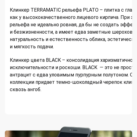
Клинкер TERRAMATIC рельефа PLATO – плитка с глад
как у высококачественного лицевого кирпича. При эт
рельефа не идеально ровная, да бы не создать эффек
и безжизненности, а имеет едва заметные шерохова
натуральность и естественность облика, эстетическ
и мягкость подачи.
Клинкер цвета BLACK – консолидация харизматичност
исключительности и роскоши. BLACK — это не просто
антрацит с едва уловимым пурпурным полутоном. О
коллекции придает темно-шоколадный черепок клин
сквозь ангоб.