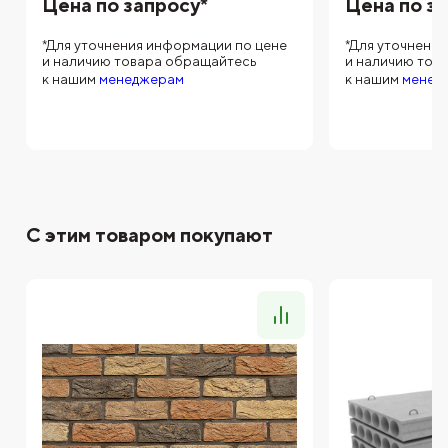
Цена по запросу*
Цена по з
*Для уточнения информации по цене
*Для уточнени
и наличию товара обращайтесь
и наличию тов
к нашим
менеджерам
к нашим
менед
С этим товаром покупают