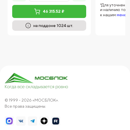
*Для уточнени
и наличию тов
46 315.52 ₽
к нашим
менед
на поддоне 1024 шт.
© 1999 - 2026 «МОСБЛОК».
Все права защищены.