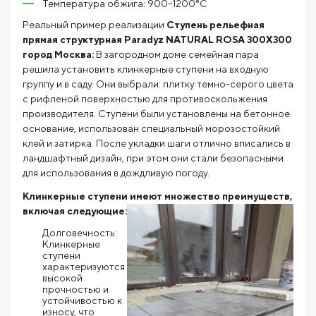
Температура обжига: 900–1200°C
Реальный пример реализации
Ступень рельефная
прямая структурная Paradyz NATURAL ROSA 300X300
город Москва:
В загородном доме семейная пара
решила установить клинкерные ступени на входную
группу и в саду. Они выбрали: плитку темно-серого цвета
с рифленой поверхностью для противоскольжения
производителя. Ступени были установлены на бетонное
основание, использован специальный морозостойкий
клей и затирка. После укладки шаги отлично вписались в
ландшафтный дизайн, при этом они стали безопасными
для использования в дождливую погоду.
Клинкерные ступени имеют множество преимуществ,
включая
следующие:
Долговечность:
Клинкерные
ступени
характеризуются
высокой
прочностью и
устойчивостью к
износу, что