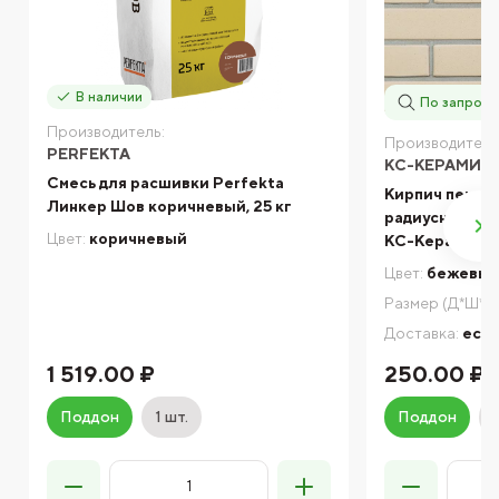
В наличии
По запросу
Производитель:
Производитель
PERFEKTA
КС-КЕРАМИК
Смесь для расшивки Perfekta
Кирпич печно
Линкер Шов коричневый, 25 кг
радиусный гл
Цвет:
коричневый
КС-Керамик
Цвет:
бежевы
Размер (Д*Ш*В)
Доставка:
есть
1 519.00 ₽
250.00 ₽
Поддон
1 шт.
Поддон