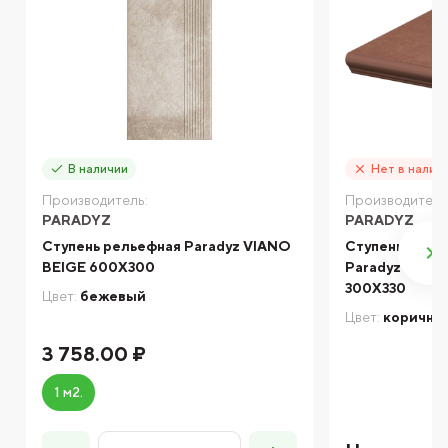
В наличии
Нет в налич
Производитель:
Производитель
PARADYZ
PARADYZ
Ступень рельефная Paradyz VIANO
Ступень с кап
BEIGE 600X300
Paradyz COT
300X330
Цвет:
бежевый
Цвет:
коричне
3 758.00 ₽
1 м2.