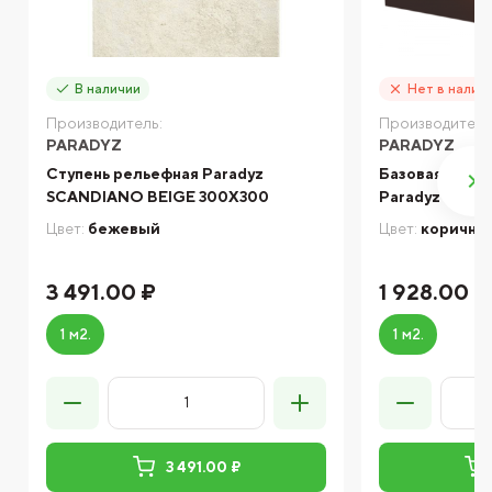
В наличии
Нет в налич
Производитель:
Производитель
PARADYZ
PARADYZ
Ступень рельефная Paradyz
Базовая плитк
SCANDIANO BEIGE 300X300
Paradyz CLO
Цвет:
бежевый
Цвет:
коричне
3 491.00 ₽
1 928.00 ₽
1 м2.
1 м2.
3 491.00 ₽