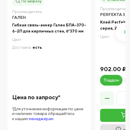
По запросу
Производитель
Производитель:
PERFEKTA ЗИ
ГАЛЕН
Клей Perfekt
Гибкая связь-анкер Гален БПА-370-
серия, 25 кг
6-2П для кирпичных стен, 6*370 мм
Цвет:
Цвет:
Доставка:
есть
902.00 ₽
Поддон
Цена по запросу*
*Для уточнения информации по цене
и наличию товара обращайтесь
к нашим
менеджерам
на 