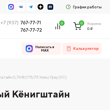
График работы
+7 (937)
767-77-71
0
0
Корзина:
0
₽
767-77-72
Написать в
Калькулятор
MAX
штайн 0,7НФ/175/75 Уэльс Грау (УС)
ый Кёнигштайн