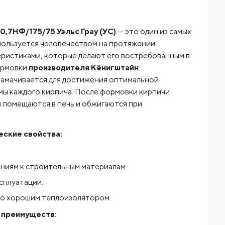
,7НФ/175/75 Уэльс Грау (УС)
— это один из самых
пользуется человечеством на протяжении
еристиками, которые делают его востребованным в
ормовки
производителя
Кёнигштайн
 замачивается для достижения оптимальной
рмы каждого кирпича. После формовки кирпичи
и помещаются в печь и обжигаются при
еские свойства:
аниям к строительным материалам.
сплуатации.
его хорошим теплоизолятором.
 преимуществ: