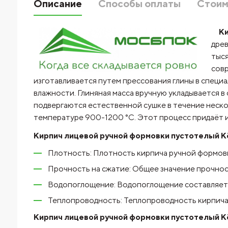
Описание
Способы оплаты
Стоим
Кир
древ
тыся
сов
изготавливается путем прессования глины в специ
влажности. Глиняная масса вручную укладывается 
подвергаются естественной сушке в течение неско
температуре 900-1200 °C. Этот процесс придаёт и
Кирпич лицевой ручной формовки пустотелый Кё
Плотность: Плотность кирпича ручной формовки
Прочность на сжатие: Общее значение прочнос
Водопоглощение: Водопоглощение составляет о
Теплопроводность: Теплопроводность кирпича 
Кирпич лицевой ручной формовки пустотелый Кё