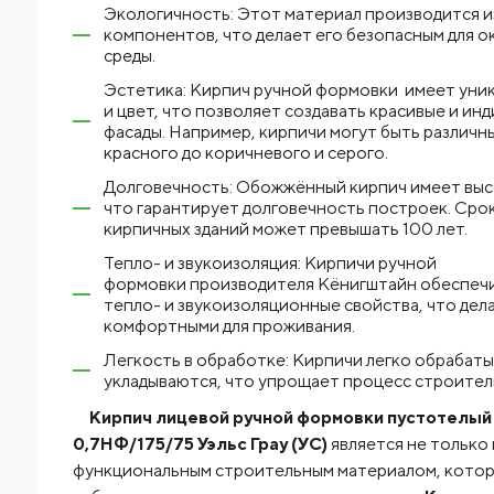
Экологичность: Этот материал производится и
компонентов, что делает его безопасным для 
среды.
Эстетика: Кирпич ручной формовки имеет уни
и цвет, что позволяет создавать красивые и ин
фасады. Например, кирпичи могут быть различн
красного до коричневого и серого.
Долговечность: Обожжённый кирпич имеет выс
что гарантирует долговечность построек. Сро
кирпичных зданий может превышать 100 лет.
Тепло- и звукоизоляция: Кирпичи ручной
формовки производителя Кёнигштайн обеспеч
тепло- и звукоизоляционные свойства, что дел
комфортными для проживания.
Легкость в обработке: Кирпичи легко обрабат
укладываются, что упрощает процесс строител
Кирпич лицевой ручной формовки пустотелый
0,7НФ/175/75 Уэльс Грау (УС)
является не только 
функциональным строительным материалом, котор