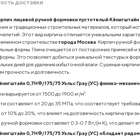
ость доставки
пич лицевой ручной формовки пустотелый Кёнигштайн 0
них и традиционных строительных материалов, который ис
челетий. Этот вид кирпича отличается уникальными характ
ременном строительстве
города Москва
. Кирпич ручной ф
альные формы. Глина очищается от посторонних примесей и
в формы. Это позволяет добиться уникальной текстуры и фо
льких дней для удаления избыточной влаги. Сушеные кирпич
м прочность и долговечность.
нигштайн 0,7НФ/175/75 Уэльс Грау (УС) физико-механич
 варьируется от 1500 до 1900 кг/м³.
ти составляет от 20 до 35 МПа, что соответствует требов
т 10% до 20%, что влияет на долговечность кирпича при эк
ручной формовки составляет 0.3-0.7 Вт/(м·К), что делает 
нигштайн 0,7НФ/175/75 Уэльс Грау (УС)
обладает рядом