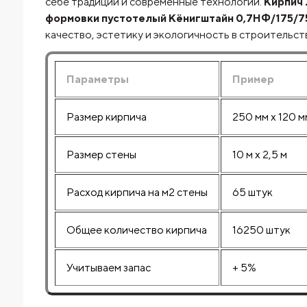
себе традиции и современные технологии.
Кирпич 
формовки пустотелый Кёнигштайн 0,7НФ/175/75 
качество, эстетику и экологичность в строительст
Параметры
Пример
Размер кирпича
250 мм х 120 м
Размер стены
10 м х 2,5 м
Расход кирпича на м2 стены
65 штук
Общее количество кирпича
16250 штук
Учитываем запас
+ 5%