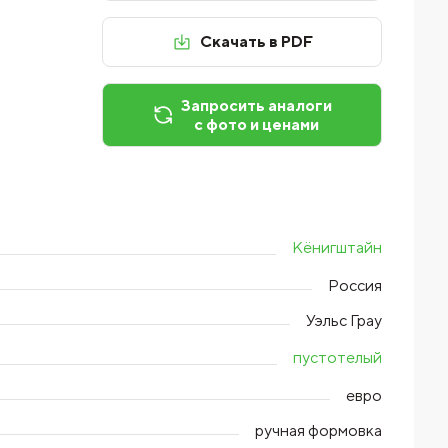
Скачать в PDF
Запросить аналоги
с фото и ценами
Кёнигштайн
Россия
Уэльс Грау
пустотелый
евро
ручная формовка