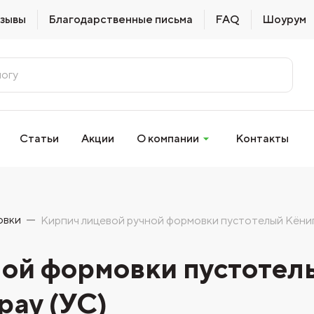
зывы
Благодарственные письма
FAQ
Шоурум
Статьи
Акции
О компании
Контакты
овки
Кирпич лицевой ручной формовки пустотелый Кёниг
ной формовки пустотел
рау (УС)