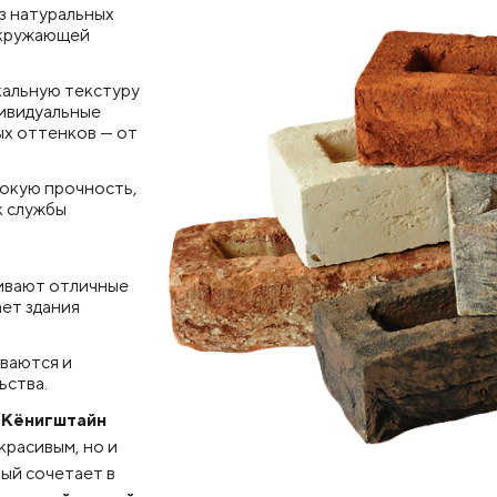
з натуральных
окружающей
кальную текстуру
дивидуальные
ых оттенков — от
окую прочность,
к службы
ивают отличные
ает здания
ываются и
ьства.
 Кёнигштайн
красивым, но и
ый сочетает в