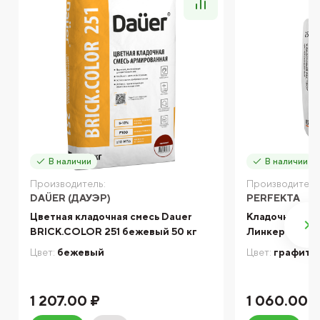
В наличии
В наличии
Производитель:
Производитель
DAÜER (ДАУЭР)
PERFEKTA
Цветная кладочная смесь Dauer
Кладочный ра
BRICK.COLOR 251 бежевый 50 кг
Линкер Экспер
Цвет:
бежевый
Цвет:
графито
1 207.00 ₽
1 060.00 