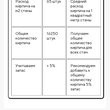
Расход
65 штук
Средний
кирпича на
расход
м2 стены
кирпича на 1
квадратный
метр стены
Общее
16250
Получаем
количество
штук
общее
кирпича
количество
кирпича для
всех стен
Учитываем
+ 5%
Рекомендуем
запас
добавить к
общему
количеству
кирпича 5%
запас