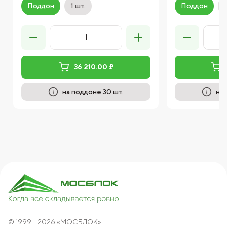
Поддон
1 шт.
Поддон
36 210.00 ₽
на поддоне 30 шт.
на 
© 1999 - 2026 «МОСБЛОК».