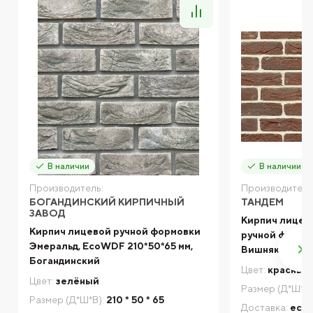
В наличии
В наличии
Производитель:
Производитель
БОГАНДИНСКИЙ КИРПИЧНЫЙ
ТАНДЕМ
ЗАВОД
Кирпич лицев
Кирпич лицевой ручной формовки
ручной формо
Эмеральд, EcoWDF 210*50*65 мм,
Вишняково, 21
Богандинский
Цвет:
красный
Цвет:
зелёный
Размер (Д*Ш*В)
Размер (Д*Ш*В):
210 * 50 * 65
Доставка:
есть