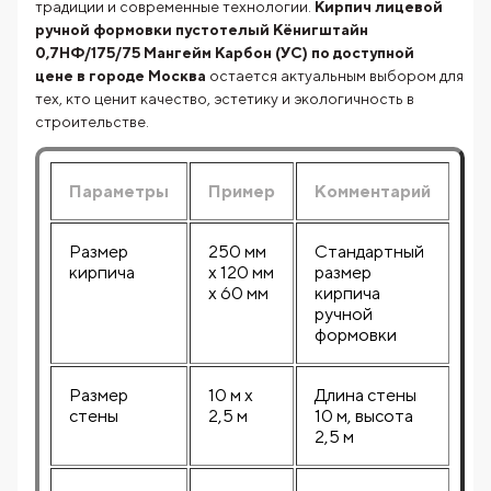
традиции и современные технологии.
Кирпич лицевой
ручной формовки пустотелый Кёнигштайн
0,7НФ/175/75 Мангейм Карбон (УС) по доступной
цене в городе Москва
остается актуальным выбором для
тех, кто ценит качество, эстетику и экологичность в
строительстве.
Параметры
Пример
Комментарий
Размер
250 мм
Стандартный
кирпича
х 120 мм
размер
х 60 мм
кирпича
ручной
формовки
Размер
10 м х
Длина стены
стены
2,5 м
10 м, высота
2,5 м