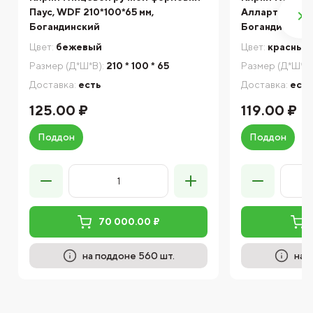
Паус, WDF 210*100*65 мм,
Алларт Роял, 
Богандинский
Богандинский
Цвет:
бежевый
Цвет:
красный
Размер (Д*Ш*В):
210 * 100 * 65
Размер (Д*Ш*В)
Доставка:
есть
Доставка:
есть
125.00 ₽
119.00 ₽
Поддон
Поддон
70 000.00 ₽
на поддоне 560 шт.
на 