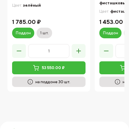
фисташковый, 
Цвет:
зелёный
Цвет:
фисташк
1 785.00 ₽
1 453.00 ₽
Поддон
1 шт.
Поддон
53 550.00 ₽
на поддоне 30 шт.
на 