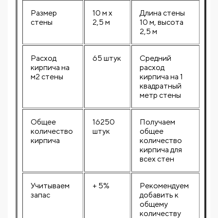
Размер
10 м х
Длина стены
стены
2,5 м
10 м, высота
2,5 м
Расход
65 штук
Средний
кирпича на
расход
м2 стены
кирпича на 1
квадратный
метр стены
Общее
16250
Получаем
количество
штук
общее
кирпича
количество
кирпича для
всех стен
Учитываем
+ 5%
Рекомендуем
запас
добавить к
общему
количеству