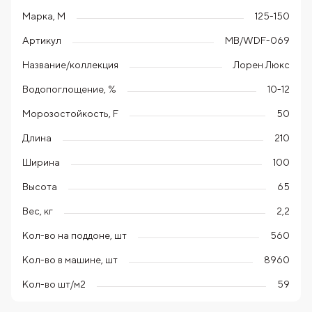
Марка, М
125-150
Артикул
MB/WDF-069
Название/коллекция
Лорен Люкс
Водопоглощение, %
10-12
Морозостойкость, F
50
Длина
210
Ширина
100
Высота
65
Вес, кг
2,2
Кол-во на поддоне, шт
560
Кол-во в машине, шт
8960
Кол-во шт/м2
59