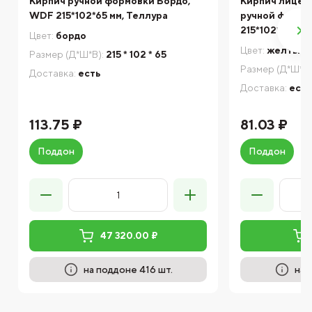
Кирпич ручной формовки Бордо,
Кирпич лицев
WDF 215*102*65 мм, Теллура
ручной формо
215*102*65 мм
Цвет:
бордо
Цвет:
желтый
Размер (Д*Ш*В):
215 * 102 * 65
Размер (Д*Ш*В)
Доставка:
есть
Доставка:
есть
113.75 ₽
81.03 ₽
Поддон
Поддон
47 320.00 ₽
на поддоне 416 шт.
на 