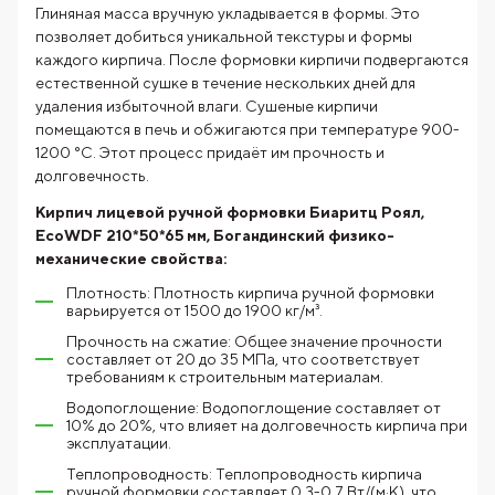
Глиняная масса вручную укладывается в формы. Это
позволяет добиться уникальной текстуры и формы
каждого кирпича. После формовки кирпичи подвергаются
естественной сушке в течение нескольких дней для
удаления избыточной влаги. Сушеные кирпичи
помещаются в печь и обжигаются при температуре 900-
1200 °C. Этот процесс придаёт им прочность и
долговечность.
Кирпич лицевой ручной формовки Биаритц Роял,
EcoWDF 210*50*65 мм, Богандинский физико-
механические свойства:
Плотность: Плотность кирпича ручной формовки
варьируется от 1500 до 1900 кг/м³.
Прочность на сжатие: Общее значение прочности
составляет от 20 до 35 МПа, что соответствует
требованиям к строительным материалам.
Водопоглощение: Водопоглощение составляет от
10% до 20%, что влияет на долговечность кирпича при
эксплуатации.
Теплопроводность: Теплопроводность кирпича
ручной формовки составляет 0.3-0.7 Вт/(м·К), что