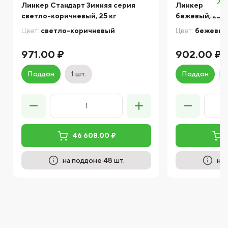
Линкер Стандарт Зимняя серия
Линкер Экспе
светло-коричневый, 25 кг
бежевый, 25 к
Цвет:
светло-коричневый
Цвет:
бежевы
971.00 ₽
902.00 ₽
Поддон
1 шт.
Поддон
46 608.00 ₽
на поддоне 48 шт.
на 