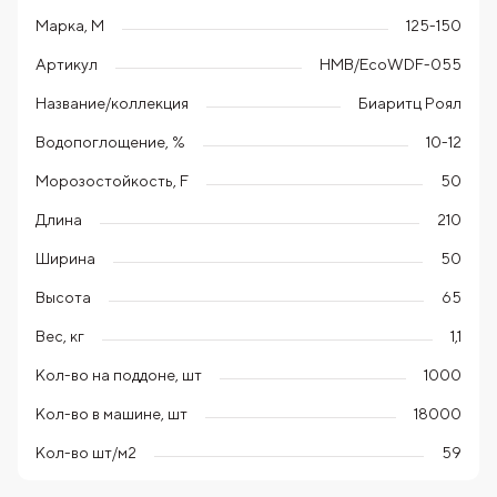
Марка, М
125-150
Артикул
HMB/EcoWDF-055
Название/коллекция
Биаритц Роял
Водопоглощение, %
10-12
Морозостойкость, F
50
Длина
210
Ширина
50
Высота
65
Вес, кг
1,1
Кол-во на поддоне, шт
1000
Кол-во в машине, шт
18000
Кол-во шт/м2
59