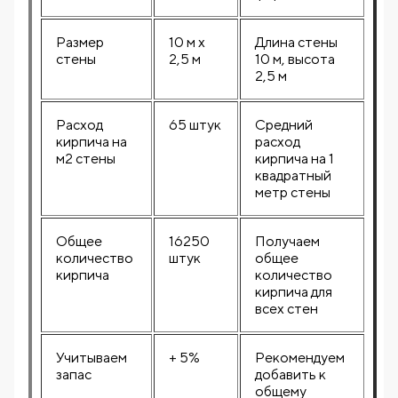
Размер
10 м х
Длина стены
стены
2,5 м
10 м, высота
2,5 м
Расход
65 штук
Средний
кирпича на
расход
м2 стены
кирпича на 1
квадратный
метр стены
Общее
16250
Получаем
количество
штук
общее
кирпича
количество
кирпича для
всех стен
Учитываем
+ 5%
Рекомендуем
запас
добавить к
общему