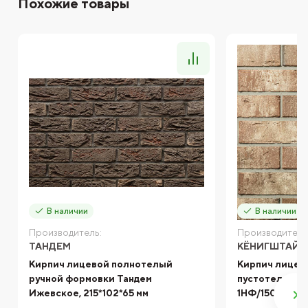
Похожие товары
В наличии
В наличии
Производитель:
Производитель
ТАНДЕМ
КЁНИГШТАЙН
Кирпич лицевой полнотелый
Кирпич лицев
ручной формовки Тандем
пустотелый К
Ижевское, 215*102*65 мм
1НФ/150/75 Ма