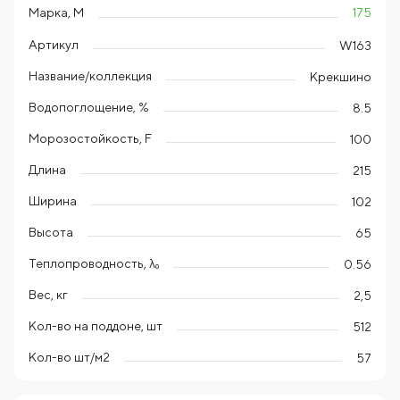
175
Марка, М
Артикул
W163
Название/коллекция
Крекшино
Водопоглощение, %
8.5
Морозостойкость, F
100
Длина
215
Ширина
102
Высота
65
Теплопроводность, λ₀
0.56
Вес, кг
2,5
Кол-во на поддоне, шт
512
Кол-во шт/м2
57