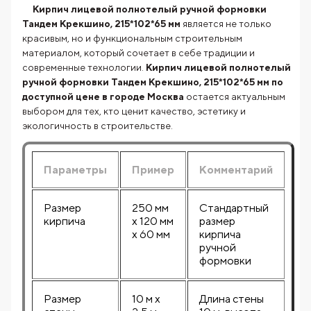
Кирпич лицевой полнотелый ручной формовки
Тандем Крекшино, 215*102*65 мм
является не только
красивым, но и функциональным строительным
материалом, который сочетает в себе традиции и
современные технологии.
Кирпич лицевой полнотелый
ручной формовки Тандем Крекшино, 215*102*65 мм по
доступной цене в городе Москва
остается актуальным
выбором для тех, кто ценит качество, эстетику и
экологичность в строительстве.
Параметры
Пример
Комментарий
Размер
250 мм
Стандартный
кирпича
х 120 мм
размер
х 60 мм
кирпича
ручной
формовки
Размер
10 м х
Длина стены