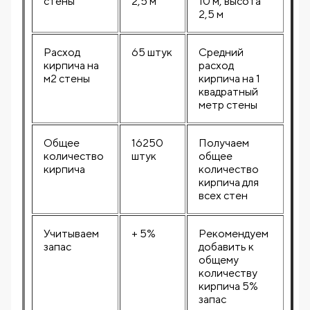
стены
2,5 м
10 м, высота
2,5 м
Расход
65 штук
Средний
кирпича на
расход
м2 стены
кирпича на 1
квадратный
метр стены
Общее
16250
Получаем
количество
штук
общее
кирпича
количество
кирпича для
всех стен
Учитываем
+ 5%
Рекомендуем
запас
добавить к
общему
количеству
кирпича 5%
запас