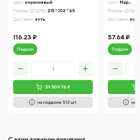
Цвет:
коричневый
Цвет:
Марксбур
Размер (Д*Ш*В):
215 * 102 * 65
Размер (Д*Ш*В)
Доставка:
есть
Доставка:
есть
116.23 ₽
57.64 ₽
Поддон
Поддон
59 509.76 ₽
на поддоне 512 шт.
на 
С этим товаром покупают