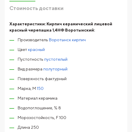
Стоимость доставки
Характеристики:
Кирпич керамический лицевой
красный черепашка 1,4НФ Воротынский:
Производитель
Воротынск кирпич
Цвет
красный
Пустотность
пустотелый
Вид размера
полуторный
Поверхность фактурный
Марка, М
150
Материал керамика
Водопоглощение, % 8
Морозостойкость, F 100
Длина 250