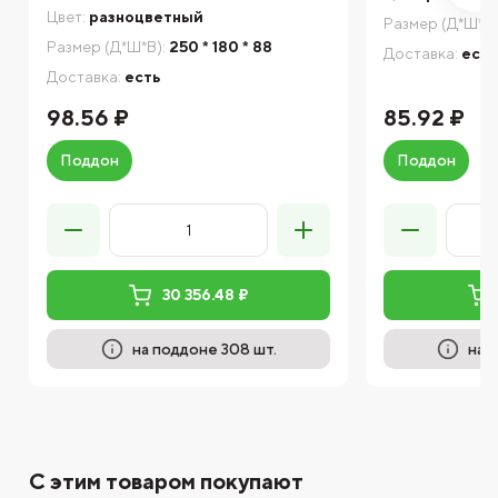
Цвет:
разноцветный
Размер (Д*Ш*В)
Размер (Д*Ш*В):
250 * 180 * 88
Доставка:
есть
Доставка:
есть
98.56 ₽
85.92 ₽
Поддон
Поддон
30 356.48 ₽
на поддоне 308 шт.
на 
С этим товаром покупают