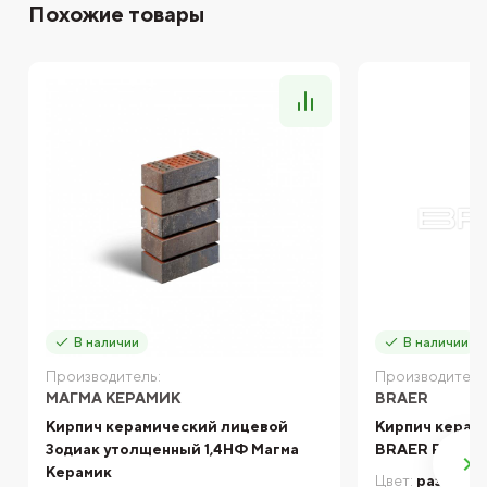
Похожие товары
В наличии
В наличии
Производитель:
Производитель
МАГМА КЕРАМИК
BRAER
Кирпич керамический лицевой
Кирпич керам
Зодиак утолщенный 1,4НФ Магма
BRAER PRO 5.
Керамик
Цвет:
разноцв