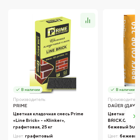
В наличии
В наличии
Производитель:
Производитель
PRIME
DAÜER (ДАУЭ
Цветная кладочная смесь Prime
Цветная кладо
«Line Brick» - «Klinker»,
BRICK.COLOR 
графитовая, 25 кг
бежевый 50 к
Цвет:
графитовый
Цвет:
бежевы