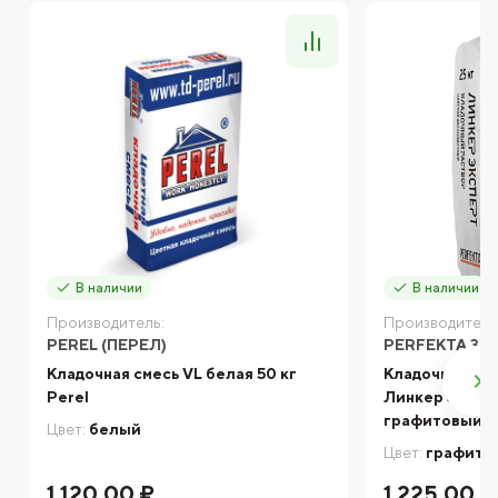
В наличии
В наличии
Производитель:
Производитель
PEREL (ПЕРЕЛ)
PERFEKTA ЗИ
Кладочная смесь VL белая 50 кг
Кладочный ра
Perel
Линкер Экспе
графитовый, 2
Цвет:
белый
Цвет:
графито
1 120.00 ₽
1 225.00 ₽