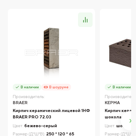
В наличии
В шоуруме
В наличии
Производитель:
Производитель
BRAER
КЕРМА
Кирпич керамический лицевой 1НФ
Кирпич керам
BRAER PRO 72.03
шоколад русти
Цвет:
бежево-серый
Цвет:
шоколад
Размер (Д*Ш*В):
250 * 120 * 65
Размер (Д*Ш*В)