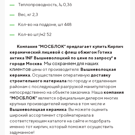
Теплопроводность, λ₀ 0,36
Вес, кг 2,3
Кол-во на поддоне, шт 448
Кол-во шт/м2 52
Компания “МОСБЛОК” предлагает купить Кирпич
керамический лицевой с флеш обжигом Готика
антика 1NF Вышневолоцкий по цене по запросу* в
. Мы сохраняем для наших
городе Москва
клиентов
цены от производителя:
Вышневолоцкая
керамика.
Осуществляем оперативную
доставку
строительного материала
по городу и отдаленным
районам с последующей разгрузкой манипулятором
непосредственно на объекте заказчика. Наша
компания
“МОСБЛОК”
является официальным дилером многих
крупных производителей кирпича в том числе и
Вышневолоцкая керамика
. Вы можете оценить
широкий ассортимент стройматериала в
соответствующем каталоге на сайте и подобрать
именно тот кирпич, который поможет осуществить
задуманное!