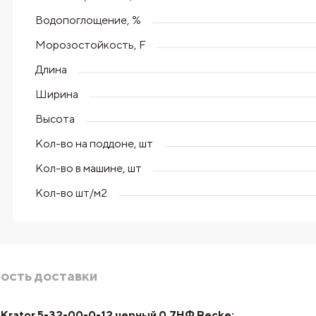
Водопоглощение, %
Морозостойкость, F
Длина
Ширина
Высота
Кол-во на поддоне, шт
Кол-во в машине, шт
Кол-во шт/м2
ость доставки
Krator 5-32-00-0-12 черный 0,7НФ Recke: