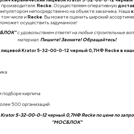
 производителя:
Recke.
Осуществляем оперативную
доста
нипулятором непосредственно на объекте заказчика. Наша
к
 том числе и
Recke
. Вы можете оценить широкий ассортиме
й поможет осуществить задуманное!
СБЛОК”
с удовольствием ответят на любые строительные во
материал.
Пишите! Звоните! Обращайтесь!
лицевой Krator 5-32-00-0-12 черный 0,7НФ Recke
в наш
чика
и подборе кирпича
более 500 организаций
rator 5-32-00-0-12 черный 0,7НФ Recke по цене по запро
“МОСБЛОК"