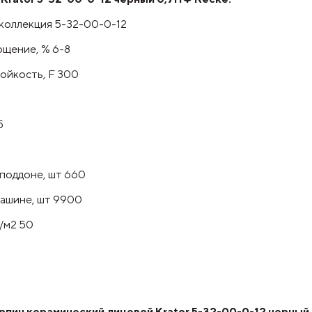
коллекция 5-32-00-0-12
щение, % 6-8
йкость, F 300
5
5
 поддоне, шт 660
машине, шт 9900
/м2 50
ич керамический лицевой Krator 5-32-00-0-12 черный 0