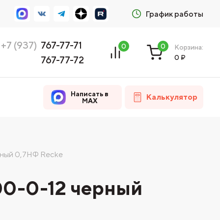
График работы
+7 (937)
767-77-71
0
0
Корзина:
0
₽
767-77-72
Написать в
Калькулятор
MAX
рный 0,7НФ Recke
00-0-12 черный