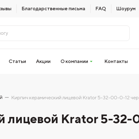
зывы
Благодарственные письма
FAQ
Шоурум
Статьи
Акции
О компании
Контакты
й
Кирпич керамический лицевой Krator 5-32-00-0-12 че
 лицевой Krator 5-32-