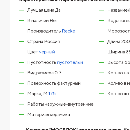
Лучшая цена Да
Название/
В наличии Нет
Водопогло
Производитель
Recke
Морозосто
Страна Россия
Длина 250
Цвет
черный
Ширина 8
Пустотность
пустотелый
Высота 6
Вид размера 0,7
Кол-во на
Поверхность фактурный
Кол-во в 
Марка, М
175
Кол-во шт
Работы наружные-внутренние
Материал керамика
Компания “МОСБЛОК” предлагает купить Кирп