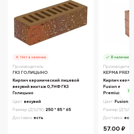
Нет в наличии
В наличии
Производитель:
Производитель
ГКЗ ГОЛИЦЫНО
КЕРМА PREMI
Кирпич керамический лицевой
Кирпич керам
везувий винтаж 0,7НФ ГКЗ
Fusion even г
Голицыно
Premium
Цвет:
везувий
Цвет:
Fusion e
Размер (Д*Ш*В):
250 * 85 * 65
Размер (Д*Ш*В)
Доставка:
есть
Доставка:
есть
57.00 ₽