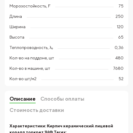
Морозостойкость, F
75
Длина
250
Ширина
120
Высота
65
Теплопроводность, λ₀
0,36
Кол-во на поддоне, шт
480
Кол-во в машине, шт
7680
Кол-во шт/м2
52
Описание
Способы оплаты
Стоимость доставки
Характеристики:
Кирпич керамический лицевой
коралл торкрет 1НФ Terex: