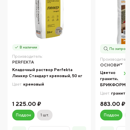
В наличии
По запросу
Производитель:
Производитель
PERFEKTA
ОСНОВИТ
Кладочный раствор Perfekta
Цветной клад
Линкер Стандарт кремовый, 50 кг
гранитно-се
Цвет:
кремовый
БРИКФОРМ МС
Цвет:
гранитн
1 225.00 ₽
883.00 ₽
Поддон
1 шт.
Поддон