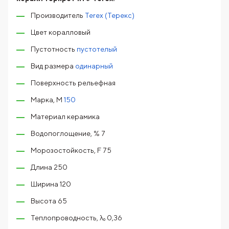
Производитель
Terex (Терекс)
Цвет коралловый
Пустотность
пустотелый
Вид размера
одинарный
Поверхность рельефная
Марка, М
150
Материал керамика
Водопоглощение, % 7
Морозостойкость, F 75
Длина 250
Ширина 120
Высота 65
Теплопроводность, λ₀ 0,36