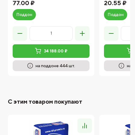
77.00 ₽
20.55 ₽
Поддон
Поддон
34 188.00 ₽
на поддоне 444 шт.
на 
С этим товаром покупают