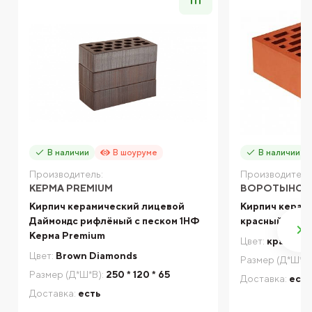
В наличии
В шоуруме
В наличии
Производитель:
Производитель
КЕРМА PREMIUM
ВОРОТЫНСК 
Кирпич керамический лицевой
Кирпич керам
Даймондс рифлёный с песком 1НФ
красный глад
Керма Premium
Цвет:
красный
Цвет:
Brown Diamonds
Размер (Д*Ш*В)
Размер (Д*Ш*В):
250 * 120 * 65
Доставка:
есть
Доставка:
есть