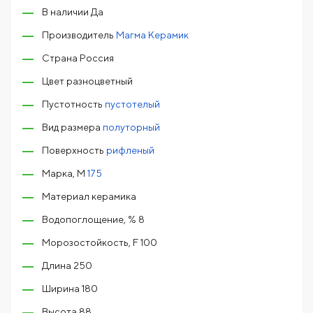
В наличии Да
Производитель
Магма Керамик
Страна Россия
Цвет разноцветный
Пустотность
пустотелый
Вид размера
полуторный
Поверхность
рифленый
Марка, М
175
Материал керамика
Водопоглощение, % 8
Морозостойкость, F 100
Длина 250
Ширина 180
Высота 88