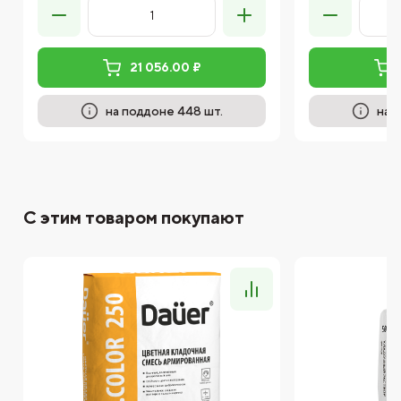
21 056.00 ₽
на поддоне 448 шт.
на 
С этим товаром покупают