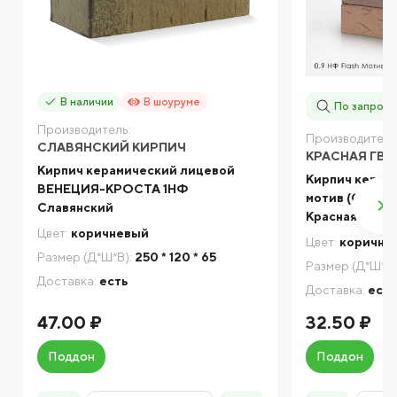
В наличии
В шоуруме
По запросу
Производитель:
Производитель
СЛАВЯНСКИЙ КИРПИЧ
КРАСНАЯ ГВ
Кирпич керамический лицевой
Кирпич керам
ВЕНЕЦИЯ-КРОСТА 1НФ
мотив (CORAL
Славянский
Красная гвард
Цвет:
коричневый
Цвет:
коричне
Размер (Д*Ш*В):
250 * 120 * 65
Размер (Д*Ш*В)
Доставка:
есть
Доставка:
есть
47.00 ₽
32.50 ₽
Поддон
Поддон