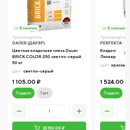
В наличии
В наличии
Производитель:
Производитель
DAÜER (ДАУЭР)
PERFEKTA
Цветная кладочная смесь Dauer
Кладочный ра
BRICK.COLOR 250 светло-серый
Линкер Станда
50 кг
Цвет:
красный
Цвет:
светло-серый
1 105.00 ₽
1 524.00 ₽
Поддон
1 шт.
Поддон
33 150.00 ₽