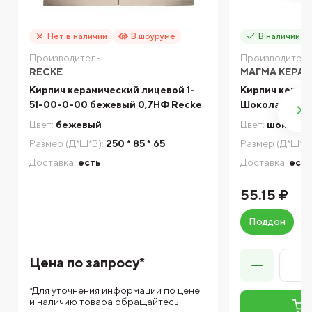
Нет в наличии
В шоуруме
В наличии
Производитель:
Производитель
RECKE
МАГМА КЕРА
Кирпич керамический лицевой 1-
Кирпич керам
51-00-0-00 бежевый 0,7НФ Recke
Шоколад Анти
Цвет:
бежевый
Цвет:
шоколад
Размер (Д*Ш*В):
250 * 85 * 65
Размер (Д*Ш*В)
Доставка:
есть
Доставка:
есть
55.15 ₽
Поддон
Цена по запросу*
*Для уточнения информации по цене
и наличию товара обращайтесь