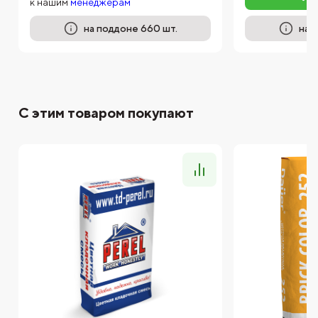
к нашим
менеджерам
на поддоне 660 шт.
на 
С этим товаром покупают