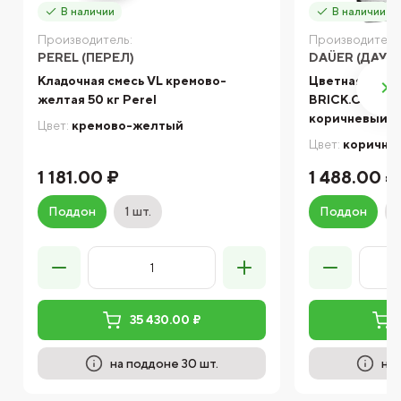
В наличии
В наличии
Производитель:
Производитель
PEREL (ПЕРЕЛ)
DAÜER (ДАУЭ
Кладочная смесь VL кремово-
Цветная кладо
желтая 50 кг Perel
BRICK.COLOR 
коричневый 5
Цвет:
кремово-желтый
Цвет:
коричне
1 181.00 ₽
1 488.00 ₽
Поддон
1 шт.
Поддон
35 430.00 ₽
на поддоне 30 шт.
на 