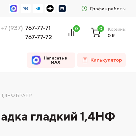
График работы
+7 (937)
767-77-71
0
0
Корзина:
0
₽
767-77-72
Написать в
Калькулятор
MAX
й 1,4НФ БРАЕР
адка гладкий 1,4НФ