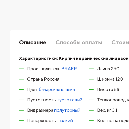
Описание
Способы оплаты
Стоим
Характеристики:
Кирпич керамический лицевой 
Производитель
BRAER
Длина 250
Страна Россия
Ширина 120
Цвет
баварская кладка
Высота 88
Пустотность
пустотелый
Теплопроводно
Вид размера
полуторный
Вес, кг 3,1
Поверхность
гладкий
Кол-во на подд