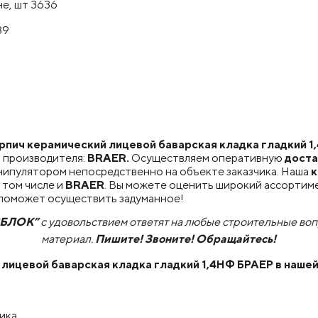
не, шт 3636
39
ич керамический лицевой баварская кладка гладкий 1,4
 производителя:
BRAER.
Осуществляем оперативную
доста
нипулятором непосредственно на объекте заказчика. Наша
к
 том числе и
BRAER
. Вы можете оценить широкий ассортим
й поможет осуществить задуманное!
СБЛОК”
с удовольствием ответят на любые строительные во
материал.
Пишите! Звоните! Обращайтесь!
 лицевой баварская кладка гладкий 1,4НФ БРАЕР
в нашей
чика