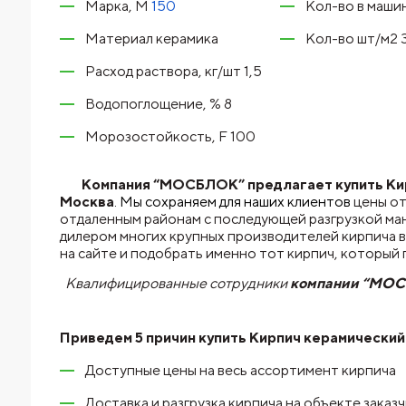
Марка, М
150
Кол-во в маши
Материал керамика
Кол-во шт/м2 
Расход раствора, кг/шт 1,5
Водопоглощение, % 8
Морозостойкость, F 100
Компания “МОСБЛОК” предлагает купить Кирп
Москва
. Мы сохраняем для наших клиентов
цены от
отдаленным районам с последующей разгрузкой ма
дилером многих крупных производителей кирпича в
на сайте и подобрать именно тот кирпич, которы
Квалифицированные сотрудники
компании “МО
Приведем 5 причин купить
Кирпич керамический
Доступные цены на весь ассортимент кирпича
Доставка и разгрузка кирпича на объекте заказ