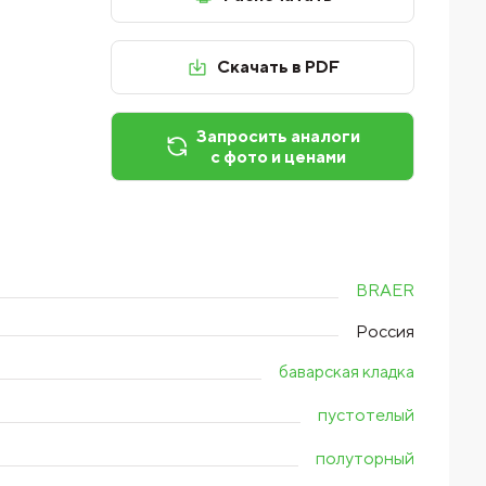
Скачать в PDF
Запросить аналоги
с фото и ценами
BRAER
Россия
баварская кладка
пустотелый
полуторный