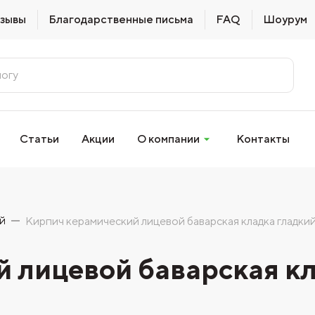
зывы
Благодарственные письма
FAQ
Шоурум
Статьи
Акции
О компании
Контакты
й
Кирпич керамический лицевой баварская кладка гладки
 лицевой баварская кл