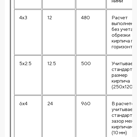
ними
4x3
12
480
Расчет
выполнен
без учета
обрезки
кирпича по
горизонта
5x2.5
12.5
500
Учитывает
стандартн
размер
кирпича
(250x120 м
6x4
24
960
В расчете
учитывает
стандартн
зазор межд
кирпичами
(10 мм)