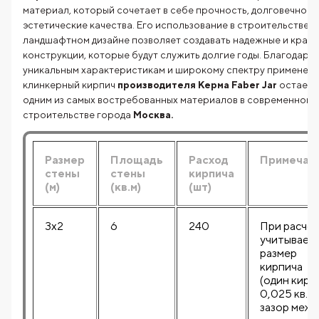
материал, который сочетает в себе прочность, долговечност
эстетические качества. Его использование в строительстве и
ландшафтном дизайне позволяет создавать надежные и крас
конструкции, которые будут служить долгие годы. Благодаря
уникальным характеристикам и широкому спектру применени
клинкерный кирпич
производителя Керма Faber Jar
остаетс
одним из самых востребованных материалов в современном
строительстве города
Москва.
Размер
Площадь
Расход
Примечан
стены
стены
кирпича
(м)
(кв.м)
(шт)
3x2
6
240
При расче
учитывает
размер
кирпича
(один кирп
0,025 кв.м)
зазор межд