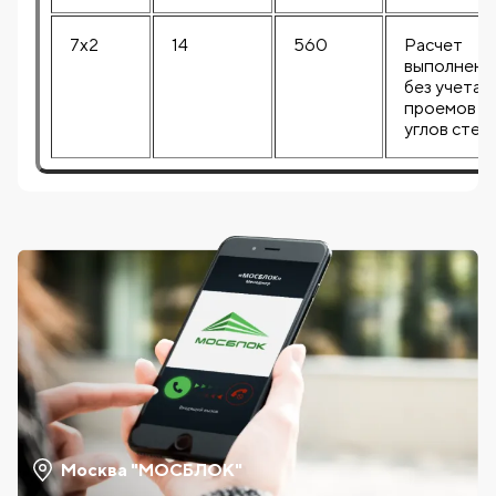
7x2
14
560
Расчет
выполнен
без учета
проемов и
углов стен
Москва "МОСБЛОК"