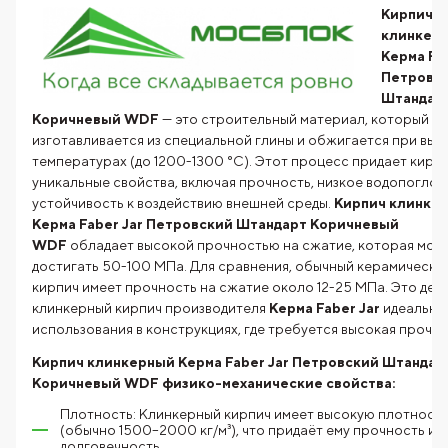
Кирпич
клинкер
Керма Fab
Петровс
Штандар
Коричневый WDF
— это строительный материал, который
изготавливается из специальной глины и обжигается при выс
температурах (до 1200-1300 °C). Этот процесс придает кирп
уникальные свойства, включая прочность, низкое водопогло
устойчивость к воздействию внешней среды.
Кирпич клинке
Керма Faber Jar Петровский Штандарт Коричневый
WDF
обладает высокой прочностью на сжатие, которая мож
достигать 50-100 МПа. Для сравнения, обычный керамически
кирпич имеет прочность на сжатие около 12-25 МПа. Это дел
клинкерный кирпич производителя
Керма Faber Jar
идеальны
использования в конструкциях, где требуется высокая прочно
Кирпич клинкерный Керма Faber Jar Петровский Штандар
Коричневый WDF физико-механические свойства:
Плотность: Клинкерный кирпич имеет высокую плотност
(обычно 1500–2000 кг/м³), что придаёт ему прочность и
долговечность.