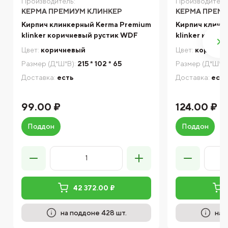
Производитель:
Производитель
КЕРМА ПРЕМИУМ КЛИНКЕР
КЕРМА ПРЕМ
Кирпич клинкерный Kerma Premium
Кирпич клинк
klinker коричневый рустик WDF
klinker корич
Цвет:
коричневый
Цвет:
коричне
Размер (Д*Ш*В):
215 * 102 * 65
Размер (Д*Ш*В)
Доставка:
есть
Доставка:
есть
99.00 ₽
124.00 ₽
Поддон
Поддон
42 372.00 ₽
на поддоне 428 шт.
на 