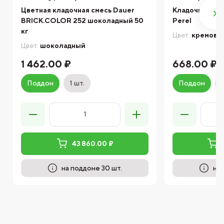
Цветная кладочная смесь Dauer
Кладочная сме
BRICK.COLOR 252 шоколадный 50
Perel
кг
Цвет:
кремовы
Цвет:
шоколадный
1 462.00 ₽
668.00 ₽
Поддон
1 шт.
Поддон
43 860.00 ₽
на поддоне 30 шт.
на 