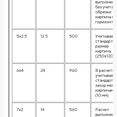
выполнен
без учета
обрезки
кирпича по
горизонта
5x2.5
12.5
500
Учитывает
стандартн
размер
кирпича
(250x120 м
6x4
24
960
В расчете
учитывает
стандартн
зазор межд
кирпичами
(10 мм)
7x2
14
560
Расчет
выполнен