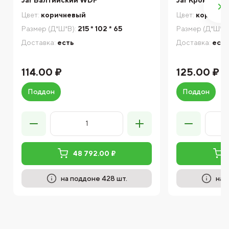
Цвет:
коричневый
Цвет:
коричне
Размер (Д*Ш*В):
215 * 102 * 65
Размер (Д*Ш*В)
Доставка:
есть
Доставка:
есть
114.00 ₽
125.00 ₽
Поддон
Поддон
48 792.00 ₽
на поддоне 428 шт.
на 