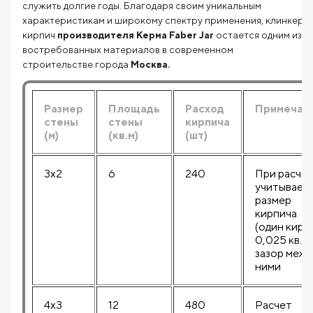
служить долгие годы. Благодаря своим уникальным
характеристикам и широкому спектру применения, клинкерн
кирпич
производителя Керма Faber Jar
остается одним из с
востребованных материалов в современном
строительстве города
Москва.
Размер
Площадь
Расход
Примечан
стены
стены
кирпича
(м)
(кв.м)
(шт)
3x2
6
240
При расче
учитывает
размер
кирпича
(один кирп
0,025 кв.м)
зазор межд
ними
4x3
12
480
Расчет