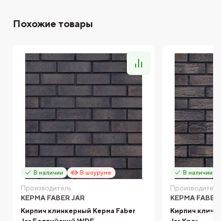
Похожие товары
В наличии
В шоуруме
В наличии
Производитель:
Производитель
КЕРМА FABER JAR
КЕРМА FABER
Кирпич клинкерный Керма Faber
Кирпич клинк
Jar Балтийский WDF
Jar Кронштад