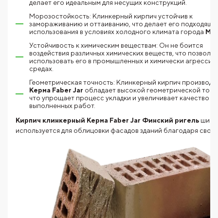
делает его идеальным для несущих конструкций.
Морозостойкость: Клинкерный кирпич устойчив к
замораживанию и оттаиванию, что делает его подходящи
использования в условиях холодного климата города
Мос
Устойчивость к химическим веществам: Он не боится
воздействия различных химических веществ, что позволяе
использовать его в промышленных и химически агрессив
средах.
Геометрическая точность: Клинкерный кирпич производи
Керма Faber Jar
обладает высокой геометрической точн
что упрощает процесс укладки и увеличивает качество
выполненных работ.
Кирпич клинкерный Керма Faber Jar Финский ригель
широ
используется для облицовки фасадов зданий благодаря
свое