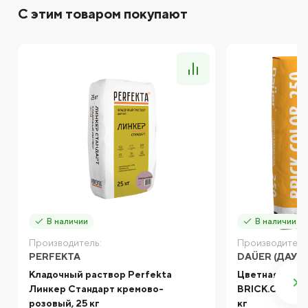
С этим товаром покупают
В наличии
В наличии
Производитель:
Производитель
PERFEKTA
DAÜER (ДАУЭ
Кладочный раствор Perfekta
Цветная кладо
Линкер Стандарт кремово-
BRICK.COLOR 
розовый, 25 кг
кг