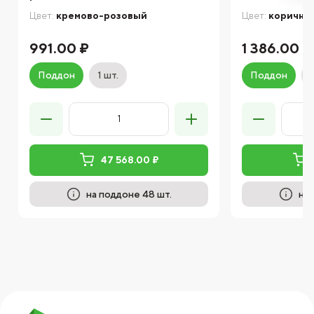
Цвет:
кремово-розовый
Цвет:
коричне
991.00 ₽
1 386.00 ₽
Поддон
1 шт.
Поддон
47 568.00 ₽
на поддоне 48 шт.
на 