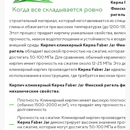
Керма Fab
Финский
ригель
— 
строительный материал, который изготавливается из специа
глины и обжигается при высоких температурах (до 1200-1300 
Этот процесс придает кирпичу уникальные свойства, включая
прочность, низкое водопоглощение и устойчивость к воздей
внешней среды.
Кирпич клинкерный Керма Faber Jar Финс
ригель
обладает высокой прочностью на сжатие, которая м
достигать 50-100 МПа. Для сравнения, обычный керамически
кирпич имеет прочность на сжатие около 12-25 МПа. Это дел
клинкерный кирпич производителя
Керма Faber Jar
идеальны
использования в конструкциях, где требуется высокая прочно
Кирпич клинкерный Керма Faber Jar Финский ригель физ
механические свойства:
Плотность: Клинкерный кирпич имеет высокую плотност
(обычно 1500–2000 кг/м³), что придаёт ему прочность и
долговечность.
Прочность на сжатие: Клинкерный кирпич производителя
Керма Faber Jar
демонстрирует высокие значения прочн
на сжатие, которые могут достигать 50–100 МПа и более