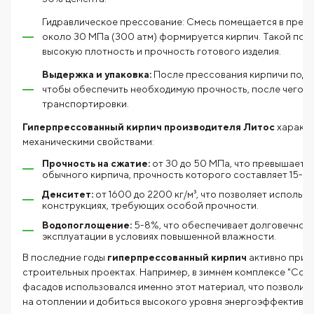
Гидравлическое прессование: Смесь помещается в пресс,
около 30 МПа (300 атм) формируется кирпич. Такой под
высокую плотность и прочность готового изделия.
Выдержка и упаковка:
После прессования кирпичи подв
чтобы обеспечить необходимую прочность, после чего и
транспортировки.
Гиперпрессованный кирпич производителя Литос
характе
механическими свойствами:
Прочность на сжатие:
от 30 до 50 МПа, что превышает 
обычного кирпича, прочность которого составляет 15-2
Денситет:
от 1600 до 2200 кг/м³, что позволяет использо
конструкциях, требующих особой прочности.
Водопоглощение:
5-8%, что обеспечивает долговечнос
эксплуатации в условиях повышенной влажности.
В последние годы
гиперпрессованный кирпич
активно прим
строительных проектах. Например, в зимнем комплексе "Сочи
фасадов использовался именно этот материал, что позволил
на отоплении и добиться высокого уровня энергоэффективнос