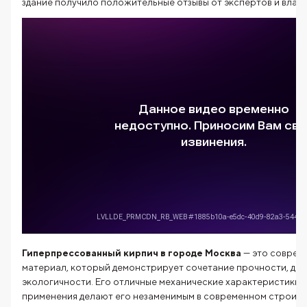
здание получило положительные отзывы от экспертов и владе
Гиперпрессованный кирпич в городе Москва
— это соврем
материал, который демонстрирует сочетание прочности, дол
экологичности. Его отличные механические характеристики 
применения делают его незаменимым в современном строите