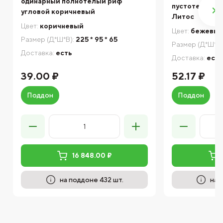
одинарный полнотелый риф
пустотелый ко
угловой коричневый
Литос
Цвет:
коричневый
Цвет:
бежевы
Размер (Д*Ш*В):
225 * 95 * 65
Размер (Д*Ш*В)
Доставка:
есть
Доставка:
есть
39.00 ₽
52.17 ₽
Поддон
Поддон
16 848.00 ₽
на поддоне 432 шт.
на 