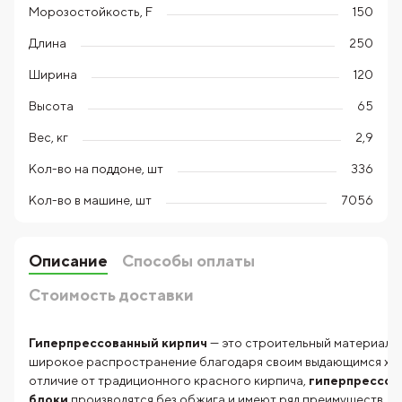
Морозостойкость, F
150
Длина
250
Ширина
120
Высота
65
Вес, кг
2,9
Кол-во на поддоне, шт
336
Кол-во в машине, шт
7056
Описание
Способы оплаты
Стоимость доставки
Гиперпрессованный кирпич
— это строительный материал, 
широкое распространение благодаря своим выдающимся хар
отличие от традиционного красного кирпича,
гиперпрессов
блоки
производятся без обжига и имеют ряд преимуществ, чт