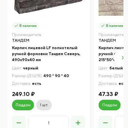
В наличии
В наличии
Производитель:
Производитель
ТАНДЕМ
ТАНДЕМ
Кирпич лицевой LF полнотелый
Кирпич лицев
ручной формовки Тандем Северъ,
ручной формов
490х90х40 мм
215*50*65 мм
Цвет:
черный
Цвет:
белый
Размер (Д*Ш*В):
490 * 90 * 40
Размер (Д*Ш*В)
Доставка:
есть
Доставка:
есть
249.10 ₽
47.33 ₽
Поддон
1 шт.
Поддон