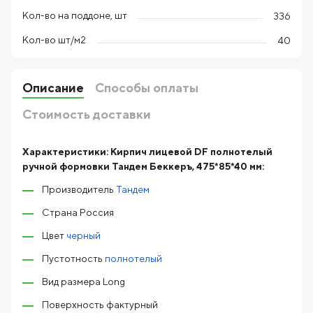
Кол-во на поддоне, шт
336
Кол-во шт/м2
40
Описание
Способы оплаты
Стоимость доставки
Характеристики:
Кирпич лицевой DF полнотелый
ручной формовки Тандем Беккеръ, 475*85*40 мм:
Производитель
Тандем
Страна Россия
Цвет
черный
Пустотность
полнотелый
Вид размера Long
Поверхность фактурный