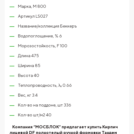
Марка, М 800
Артикул LS027
Название/коллекция Беккеръ
Водопоглощение, % 6
Морозостойкость, F 100
Длина 475
Ширина 85
Высота 40
Теплопроводность, λ₀ 0.66
Вес, кг 3.4
Кол-во на поддоне, шт 336
Кол-во шт/м2 40
Компания “МОСБЛОК” предлагает купить Кирпич
лицевой DF полнотелый ручной формовки Тандем