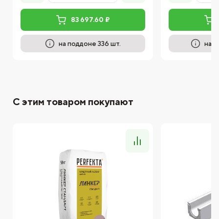
83 697.60 ₽
на поддоне 336 шт.
на п
С этим товаром покупают