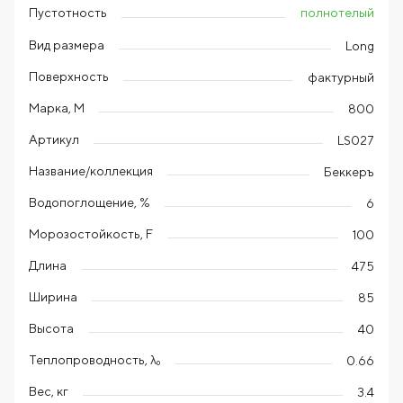
полнотелый
Пустотность
Вид размера
Long
Поверхность
фактурный
Марка, М
800
Артикул
LS027
Название/коллекция
Беккеръ
Водопоглощение, %
6
Морозостойкость, F
100
Длина
475
Ширина
85
Высота
40
Теплопроводность, λ₀
0.66
Вес, кг
3.4