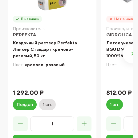
В наличии
Нет в налич
Производитель:
Производитель
PERFEKTA
GIDROLICA
Кладочный раствор Perfekta
Лоток универс
Линкер Стандарт кремово-
BGU DN100 №9
розовый, 50 кг
1000*160*172/
Цвет:
кремово-розовый
Цвет:
1 292.00 ₽
812.00 ₽
Поддон
1 шт.
1 шт.