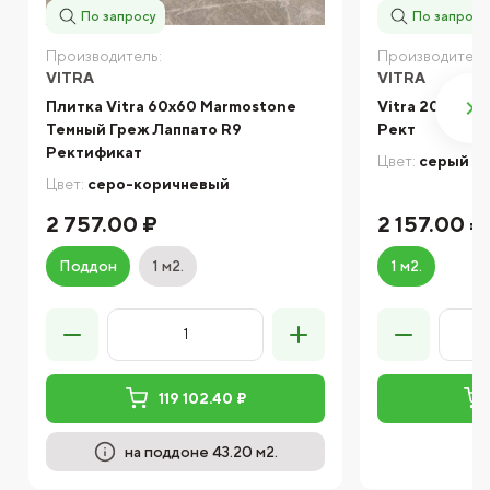
По запросу
По запросу
Производитель:
Производитель
VITRA
VITRA
Плитка Vitra 60х60 Marmostone
Vitra 20X120
Темный Греж Лаппато R9
Рект
Ректификат
Цвет:
серый
Цвет:
серо-коричневый
2 757.00 ₽
2 157.00 ₽
Поддон
1 м2.
1 м2.
119 102.40 ₽
на поддоне 43.20 м2.