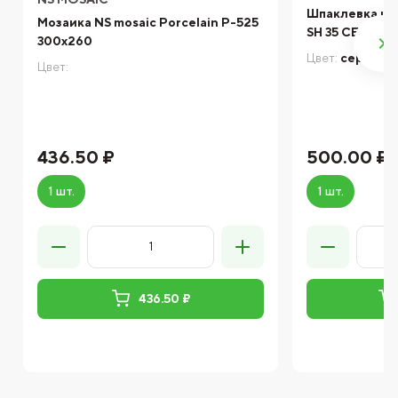
Шпаклевка це
Мозаика NS mosaic Porcelain P-525
SH 35 СЕРАЯ
300x260
Цвет:
серый
Цвет:
436.50 ₽
500.00 ₽
1 шт.
1 шт.
436.50 ₽