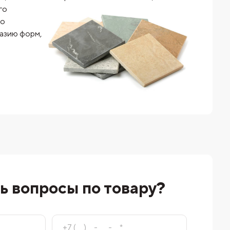
го
то
разию форм,
ь вопросы по товару?