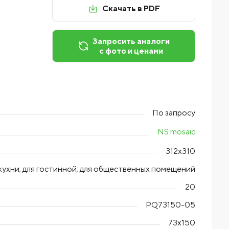
Скачать в PDF
Запросить аналоги
с фото и ценами
По запросу
NS mosaic
312x310
я кухни; для гостинной; для общественных помещений
20
PQ73150-05
73x150