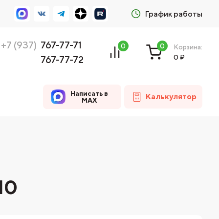
График работы
+7 (937)
767-77-71
0
0
Корзина:
0
₽
767-77-72
Написать в
Калькулятор
MAX
10