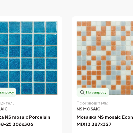
запросу
По запросу
дитель:
Производитель:
AIC
NS MOSAIC
а NS mosaic Porcelain
Мозаика NS mosaic Eco
8-25 306x306
MIX13 327x327