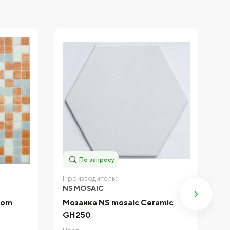
По запросу
Производитель:
П
NS MOSAIC
N
nom
Мозаика NS mosaic Ceramic
М
GH250
P