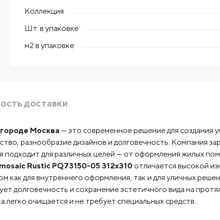
Коллекция
Шт. в упаковке
м2 в упаковке
ость доставки
в городе Москва
— это современное решение для создания у
ество, разнообразие дизайнов и долговечность. Компания з
ая подходит для различных целей — от оформления жилых п
mosaic Rustic PQ73150-05 312x310
отличается высокой из
м как для внутреннего оформления, так и для уличных реше
рует долговечность и сохранение эстетичного вида на прот
ка легко очищается и не требует специальных средств.