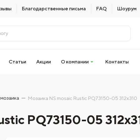
зывы
Благодарственные письма
FAQ
Шоурум
Статьи
Акции
О компании
Контакты
 мозаика
Мозаика NS mosaic Rustic PQ73150-05 312x310
ustic PQ73150-05 312x3