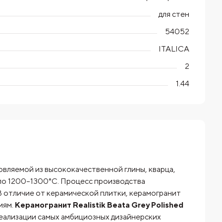
для стен
54052
ITALICA
2
1.44
овляемой из высококачественной глины, кварца,
оло 1200–1300°C. Процесс производства
В отличие от керамической плитки, керамогранит
иям.
Керамогранит Realistik Beata Grey Polished
еализации самых амбициозных дизайнерских