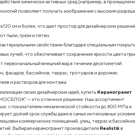
действия химически активных сред (например, в промышленны
нологий позволяет получать изображения с высоким разре
х120 см и более, что дает простор для дизайнерских решени
т пыли, грязи и пятен.
бактериальными свойствами благодаря специальным покрыт
вых лучей, что обеспечивает сохранение яркости цвета при
 первоначальный внешний вид в течение десятилетий.
, фасадов, бассейнов, террас, тротуаров и дорожек.
леев и растворов для монтажа.
еализации своих дизайнерских идей,
купить
Керамогранит
"МОСБЛОК" — это отличное решение. Наш ассортимент
ью: с показателями механической стойкости до 800 МПа и
рует долгий срок службы даже в самых интенсивных условия
лицовки коммерческих помещений, улиц, террас и бассейнов
летий. Выбирая керамогранит производителя
Realistik
в