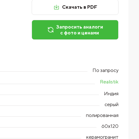
Скачать в PDF
Запросить аналоги
с фото и ценами
По запросу
Realistik
Индия
серый
полированная
60х120
керамогранит