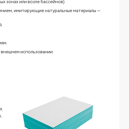
х зонах или возле бассейнов).
шением, имитирующие натуральные материалы —
й.
иям.
 внешнем использовании.
х.
,