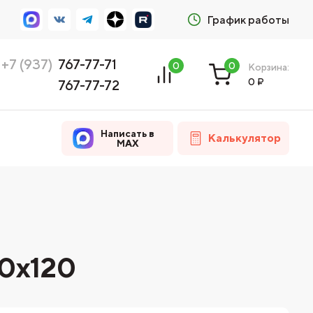
График работы
+7 (937)
767-77-71
0
0
Корзина:
0
₽
767-77-72
Написать в
Калькулятор
MAX
60x120