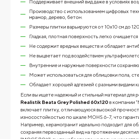
Поддерживает внешний вид даже в условиях воз
Производство с использованием цифровых тех
мрамор, дерево, бетон.
Размеры плитки варьируются от 10х10 см до 120
Гладкая, плотная поверхность легко очищается о
Не содержит вредных веществ и обладает анти
Не выцветает под воздействием ультрафиолето
Внутренние и наружные поверхности сохраняют
Может использоваться для облицовки пола, стен
Обладает хорошей адгезией с разными видами к
Если вы ищете надежный и стильный материал для р
Realistik Beata Grey Polished 60x120
в компании 
включает плитку, отличающуюся высокой прочност
износостойкостью по шкале MOHS 6-7, что гаранти
Например, керамогранит идеально подходит для об
сохраняя первозданный вид на протяжении десяти