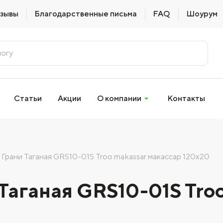
зывы
Благодарственные письма
FAQ
Шоурум
Статьи
Акции
О компании
Контакты
Грани Таганая GRS10-01S Troo makassar макассар 120х20
Таганая GRS10-01S Troo