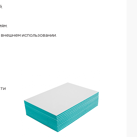
й.
иям.
 внешнем использовании.
сти