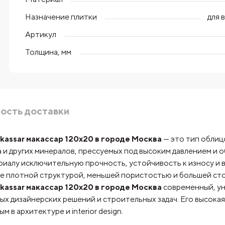
Назначение плитки
для 
Артикул
Толщина, мм
ость доставки
kassar макассар 120х20 в городе Москва
— это тип облиц
а и других минералов, прессуемых под высоким давлением и
иалу исключительную прочность, устойчивость к износу и в
ее плотной структурой, меньшей пористостью и большей ст
kassar макассар 120х20 в городе Москва
современный, ун
ых дизайнерских решений и строительных задач. Его высокая
в архитектуре и interior design.