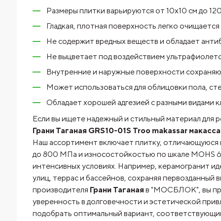
Размеры плитки варьируются от 10х10 см до 120
Гладкая, плотная поверхность легко очищается о
Не содержит вредных веществ и обладает анти
Не выцветает под воздействием ультрафиолето
Внутренние и наружные поверхности сохраняют
Может использоваться для облицовки пола, стен
Обладает хорошей адгезией с разными видами к
Если вы ищете надежный и стильный материал для р
Грани Таганая GRS10-01S Troo makassar макасс
Наш ассортимент включает плитку, отличающуюся 
до 800 МПа и износостойкостью по шкале MOHS 6-7
интенсивных условиях. Например, керамогранит и
улиц, террас и бассейнов, сохраняя первозданный 
производителя
Грани Таганая
в "МОСБЛОК", вы при
уверенность в долговечности и эстетической прив
подобрать оптимальный вариант, соответствующий