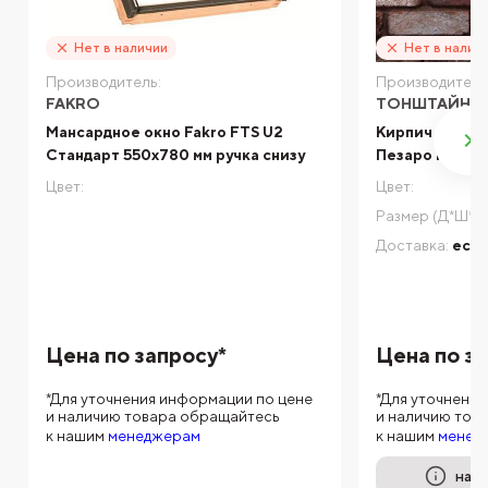
Нет в наличии
Нет в налич
Производитель:
Производитель
FAKRO
ТОНШТАЙН
Мансардное окно Fakro FTS U2
Кирпич ручно
Стандарт 550х780 мм ручка снизу
Пезаро РЕТРО
Цвет:
Цвет:
Размер (Д*Ш*В)
Доставка:
есть
Цена по запросу*
Цена по з
*Для уточнения информации по цене
*Для уточнени
и наличию товара обращайтесь
и наличию тов
к нашим
менеджерам
к нашим
менед
на п