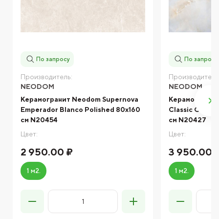
По запросу
По запросу
Производитель:
Производитель
NEODOM
NEODOM
Керамогранит Neodom Supernova
Керамогранит
Emperador Blanco Polished 80x160
Classic Onix C
см N20454
см N20427
Цвет:
Цвет:
2 950.00 ₽
3 950.00 
1 м2.
1 м2.