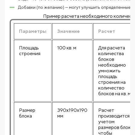
Добавки (по желанию) — могут улучшить определенные с
Пример расчета необходимого количест
Параметры
Значение
Расчет
Площадь
100 кв. м
Для расчета
строения
количества
блоков
необходимо
умножить
площадь
строения на
количество
блоков на кв. м
Размер
390x190x190
Расчет
блока
мм
производится с
учетом
размеров блока,
чтобы