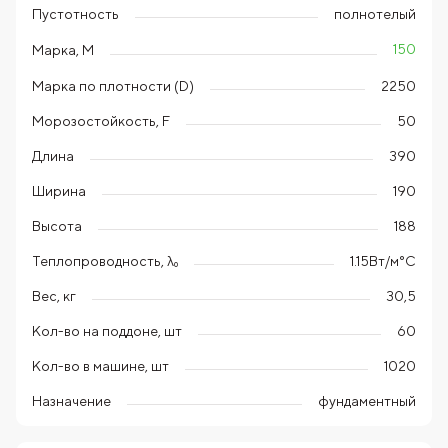
Пустотность
полнотелый
150
Марка, М
Марка по плотности (D)
2250
Морозостойкость, F
50
Длина
390
Ширина
190
Высота
188
Теплопроводность, λ₀
1.15Вт/м°С
Вес, кг
30,5
Кол-во на поддоне, шт
60
Кол-во в машине, шт
1020
Назначение
фундаментный