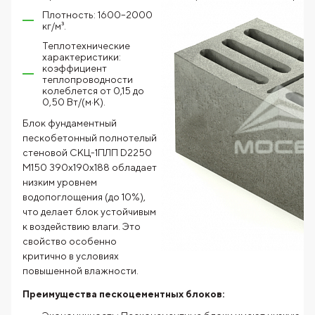
Плотность: 1600–2000
кг/м³.
Теплотехнические
характеристики:
коэффициент
теплопроводности
колеблется от 0,15 до
0,50 Вт/(м·К).
Блок фундаментный
пескобетонный полнотелый
стеновой СКЦ-1ПЛП D2250
М150 390x190x188 обладает
низким уровнем
водопоглощения (до 10%),
что делает блок устойчивым
к воздействию влаги. Это
свойство особенно
критично в условиях
повышенной влажности.
Преимущества пескоцементных блоков: