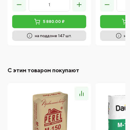
5 880.00 ₽
на поддоне 147 шт.
на
С этим товаром покупают