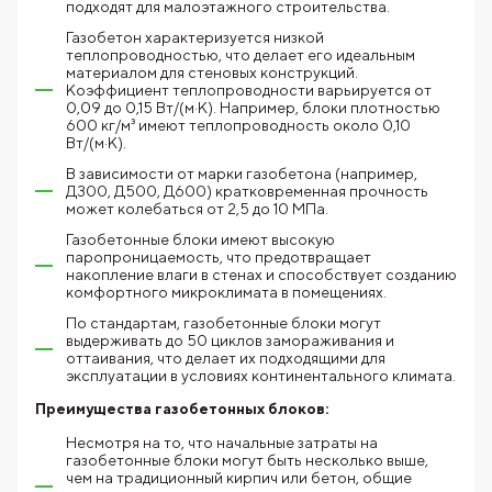
подходят для малоэтажного строительства.
Газобетон характеризуется низкой
теплопроводностью, что делает его идеальным
материалом для стеновых конструкций.
Коэффициент теплопроводности варьируется от
0,09 до 0,15 Вт/(м·К). Например, блоки плотностью
600 кг/м³ имеют теплопроводность около 0,10
Вт/(м·К).
В зависимости от марки газобетона (например,
Д300, Д500, Д600) кратковременная прочность
может колебаться от 2,5 до 10 МПа.
Газобетонные блоки имеют высокую
паропроницаемость, что предотвращает
накопление влаги в стенах и способствует созданию
комфортного микроклимата в помещениях.
По стандартам, газобетонные блоки могут
выдерживать до 50 циклов замораживания и
оттаивания, что делает их подходящими для
эксплуатации в условиях континентального климата.
Преимущества газобетонных блоков:
Несмотря на то, что начальные затраты на
газобетонные блоки могут быть несколько выше,
чем на традиционный кирпич или бетон, общие