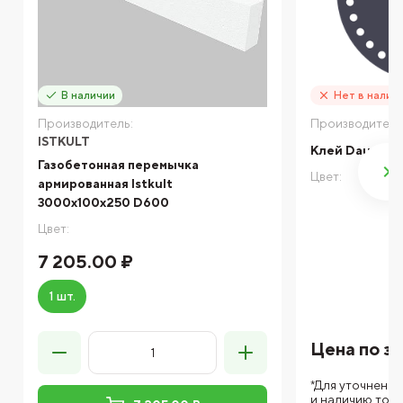
В наличии
Нет в налич
Производитель:
Производитель
ISTKULT
Клей Dauer Q
Газобетонная перемычка
Цвет:
армированная Istkult
3000х100х250 D600
Цвет:
7 205.00 ₽
1 шт.
Цена по з
*Для уточнени
и наличию тов