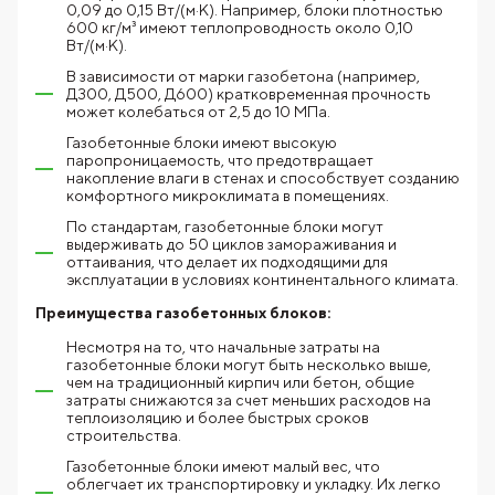
0,09 до 0,15 Вт/(м·К). Например, блоки плотностью
600 кг/м³ имеют теплопроводность около 0,10
Вт/(м·К).
В зависимости от марки газобетона (например,
Д300, Д500, Д600) кратковременная прочность
может колебаться от 2,5 до 10 МПа.
Газобетонные блоки имеют высокую
паропроницаемость, что предотвращает
накопление влаги в стенах и способствует созданию
комфортного микроклимата в помещениях.
По стандартам, газобетонные блоки могут
выдерживать до 50 циклов замораживания и
оттаивания, что делает их подходящими для
эксплуатации в условиях континентального климата.
Преимущества газобетонных блоков:
Несмотря на то, что начальные затраты на
газобетонные блоки могут быть несколько выше,
чем на традиционный кирпич или бетон, общие
затраты снижаются за счет меньших расходов на
теплоизоляцию и более быстрых сроков
строительства.
Газобетонные блоки имеют малый вес, что
облегчает их транспортировку и укладку. Их легко