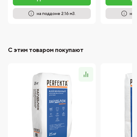
на поддоне 2.16 м3.
на 
С этим товаром покупают