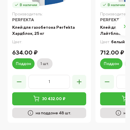
В наличии
В наличии
Производитель:
Производитель
PERFEKTA
PERFEKTA
Клей для газобетона Perfekta
Клей для газо
Хардблок, 25 кг
Лайтблок белы
Цвет:
Цвет:
белый
634.00 ₽
712.00 ₽
Поддон
1 шт.
Поддон
30 432.00 ₽
на поддоне 48 шт.
на 