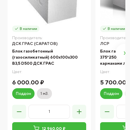
В наличии
В наличии
Производитель:
Производитель
ДСК ГРАС (САРАТОВ)
ЛСР
Блок газобетонный
Блок газобет
(газосиликатный) 600x100x300
375*250*625 с
B3,5 D500 ДСК ГРАС
карманами ЛС
Цвет:
Цвет:
6 000.00 ₽
5 700.00 
Поддон
1 м3.
Поддон
12 960.00 ₽