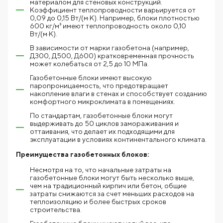
материалом для стеновых конструкций.
Коэффициент теплопроводности варьируется от
0,09 до 0,15 Вт/(м·К). Например, блоки плотностью
600 кг/м³ имеют теплопроводность около 0,10
Вт/(м·К).
В зависимости от марки газобетона (например,
Д300, Д500, Д600) кратковременная прочность
может колебаться от 2,5 до 10 МПа.
Газобетонные блоки имеют высокую
паропроницаемость, что предотвращает
накопление влаги в стенах и способствует созданию
комфортного микроклимата в помещениях.
По стандартам, газобетонные блоки могут
выдерживать до 50 циклов замораживания и
оттаивания, что делает их подходящими для
эксплуатации в условиях континентального климата.
Преимущества газобетонных блоков:
Несмотря на то, что начальные затраты на
газобетонные блоки могут быть несколько выше,
чем на традиционный кирпич или бетон, общие
затраты снижаются за счет меньших расходов на
теплоизоляцию и более быстрых сроков
строительства.