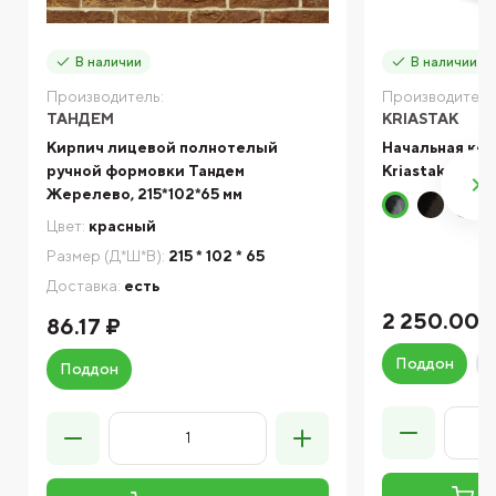
В наличии
В наличии
Производитель:
Производитель
ТАНДЕМ
KRIASTAK
Кирпич лицевой полнотелый
Начальная ко
ручной формовки Тандем
Kriastak Antik
Жерелево, 215*102*65 мм
Цвет:
красный
Размер (Д*Ш*В):
215 * 102 * 65
Доставка:
есть
2 250.00 
86.17 ₽
Поддон
Поддон