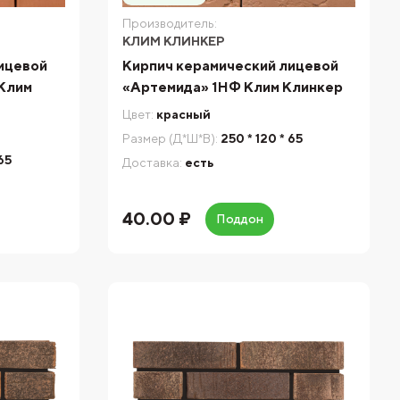
Производитель:
КЛИМ КЛИНКЕР
ицевой
Кирпич керамический лицевой
 Клим
«Артемида» 1НФ Клим Клинкер
Цвет:
красный
Размер (Д*Ш*В):
250 * 120 * 65
 65
Доставка:
есть
40.00 ₽
Поддон