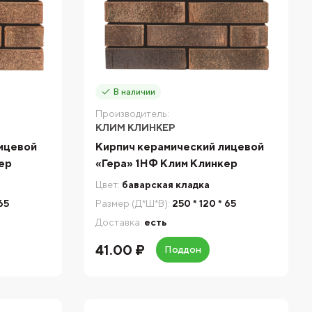
В наличии
Производитель:
КЛИМ КЛИНКЕР
ицевой
Кирпич керамический лицевой
ер
«Гера» 1НФ Клим Клинкер
Цвет:
баварская кладка
 65
Размер (Д*Ш*В):
250 * 120 * 65
Доставка:
есть
41.00 ₽
Поддон