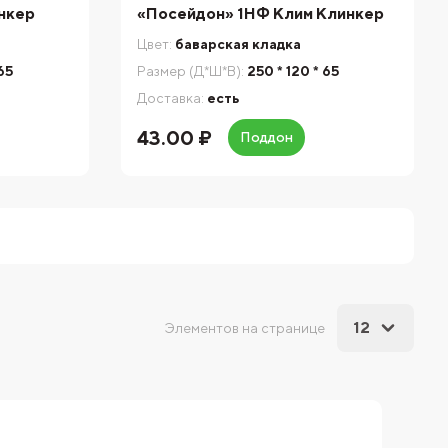
нкер
«Посейдон» 1НФ Клим Клинкер
Цвет:
баварская кладка
 65
Размер (Д*Ш*В):
250 * 120 * 65
Доставка:
есть
43.00 ₽
Поддон
12
Элементов на странице