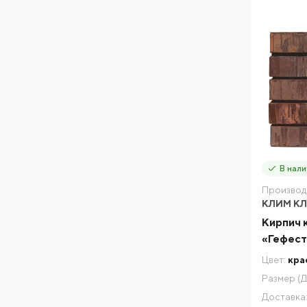
В нали
Производ
КЛИМ К
Кирпич 
«Гефест
Цвет:
кра
Размер (Д
Доставка