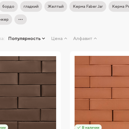
бордо
гладкий
Желтый
Керма Faber Jar
Керма P
нкер
а:
Популярность
Цена
Алфавит
чии
В наличии