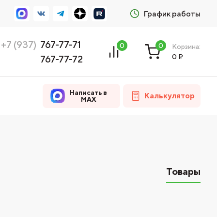
График работы
+7 (937)
767-77-71
0
0
Корзина:
0
₽
767-77-72
Написать в
Калькулятор
MAX
Товары