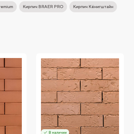
remium
Кирпич BRAER PRO
Кирпич Кёнигштайн
В наличии