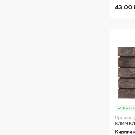
43.00 
В нали
Производ
КЛИМ К
Кирпич 