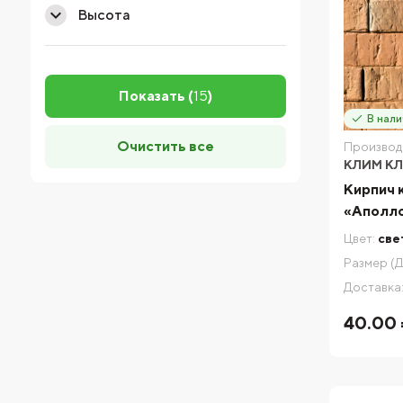
Высота
Показать (
15
)
В нали
Очистить все
Производ
КЛИМ К
Кирпич 
«Аполло
Цвет:
све
Размер (Д
Доставка
40.00 