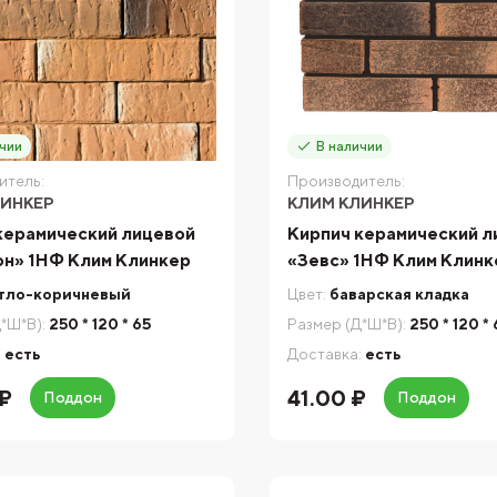
чии
В наличии
итель:
Производитель:
ЛИНКЕР
КЛИМ КЛИНКЕР
керамический лицевой
Кирпич керамический л
н» 1НФ Клим Клинкер
«Зевс» 1НФ Клим Клинк
тло-коричневый
Цвет:
баварская кладка
*Ш*В):
250 * 120 * 65
Размер (Д*Ш*В):
250 * 120 *
:
есть
Доставка:
есть
₽
41.00 ₽
Поддон
Поддон