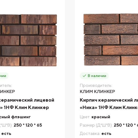
чии
В наличии
итель:
Производитель:
ЛИНКЕР
КЛИМ КЛИНКЕР
керамический лицевой
Кирпич керамический л
» 1НФ Клим Клинкер
«Ника» 1НФ Клим Клин
сный флэшинг
Цвет:
красный
*Ш*В):
250 * 120 * 65
Размер (Д*Ш*В):
250 * 120 *
:
есть
Доставка:
есть