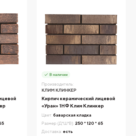
В наличии
Производитель:
КЛИМ КЛИНКЕР
ицевой
Кирпич керамический лицевой
кер
«Уран» 1НФ Клим Клинкер
Цвет:
баварская кладка
 65
Размер (Д*Ш*В):
250 * 120 * 65
Доставка:
есть