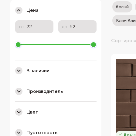
белый
Цена
Клим Кли
от
до
Сортировк
В наличии
Производитель
Цвет
Пустотность
В нали