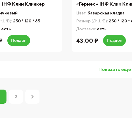
 1НФ Клим Клинкер
«Гермес» 1НФ Клим Кли
ичневый
Цвет:
баварская кладка
*Ш*В):
250 * 120 * 65
Размер (Д*Ш*В):
250 * 120 *
:
есть
Доставка:
есть
₽
43.00 ₽
Поддон
Поддон
Показать еще
2
1