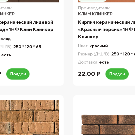
итель:
Производитель:
ЛИНКЕР
КЛИМ КЛИНКЕР
керамический лицевой
Кирпич керамический л
д» 1НФ Клим Клинкер
«Красный персик» 1НФ
Клинкер
олад
Цвет:
красный
*Ш*В):
250 * 120 * 65
Размер (Д*Ш*В):
250 * 120 *
:
есть
Доставка:
есть
₽
22.00 ₽
Поддон
Поддон