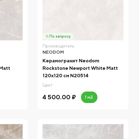
По запросу
Производитель:
NEODOM
Керамогранит Neodom
 Matt
Rockstone Newport White Matt
120x120 см N20514
Цвет:
4 500.00 ₽
1 м2.