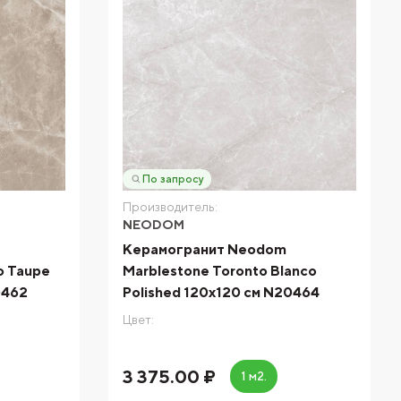
По запросу
Производитель:
NEODOM
Керамогранит Neodom
o Taupe
Marblestone Toronto Blanco
0462
Polished 120x120 см N20464
Цвет:
3 375.00 ₽
1 м2.