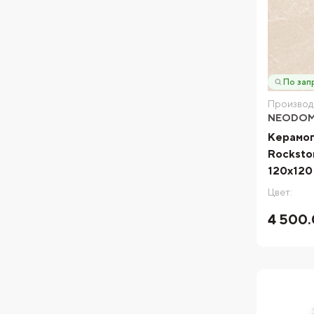
По зап
Производ
NEODO
Керамо
Rockston
120x120
Цвет:
4 500.