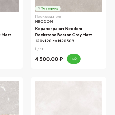
По запросу
Производитель:
NEODOM
Керамогранит Neodom
k Matt
Rockstone Boston Grey Matt
120x120 см N20509
Цвет:
4 500.00 ₽
1 м2.