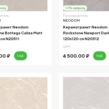
росу
По запросу
итель:
Производитель:
M
NEODOM
гранит Neodom
Керамогранит Neodom
e Bottega Caliza Matt
Rockstone Newport Dar
 см N20511
120x120 см N20512
Цвет:
00 ₽
4 500.00 ₽
1 м2.
1 м2.