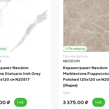
росу
По запросу
итель:
Производитель:
M
NEODOM
гранит Neodom
Керамогранит Neodom
e Statuario Irish Grey
Marblestone Frappuccin
0x120 см N20517
Polished 120x120 см N2
(Индия)
Цвет:
00 ₽
3 375.00 ₽
1 м2.
1 м2.