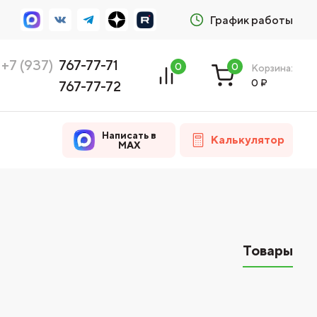
График работы
+7 (937)
767-77-71
0
0
Корзина:
0
₽
767-77-72
Написать в
Калькулятор
MAX
Товары