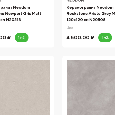
M
NEODOM
гранит Neodom
Керамогранит Neodom
ne Newport Gris Matt
Rockstone Aristo Grey M
 см N20513
120x120 см N20508
Цвет:
00 ₽
4 500.00 ₽
1 м2.
1 м2.