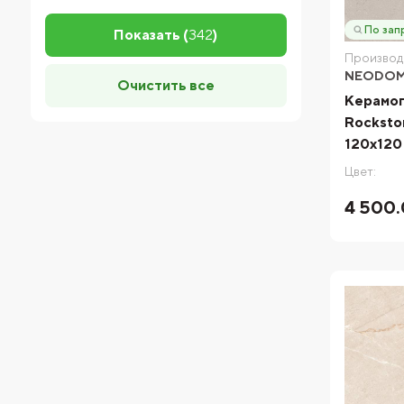
По зап
Показать (
342
)
Производ
NEODO
Очистить все
Керамо
Rockston
120x120
Цвет:
4 500.