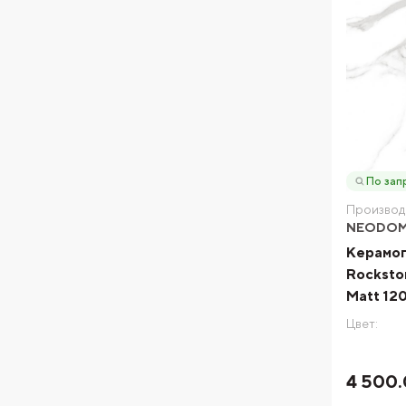
По зап
Производ
NEODO
Керамо
Rockston
Matt 12
Цвет:
4 500.