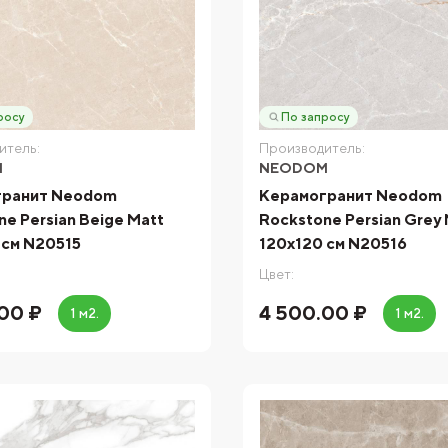
росу
По запросу
итель:
Производитель:
M
NEODOM
гранит Neodom
Керамогранит Neodom
e Persian Beige Matt
Rockstone Persian Grey
 см N20515
120x120 см N20516
Цвет:
00 ₽
4 500.00 ₽
1 м2.
1 м2.