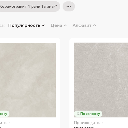
Керамогранит "Грани Таганая"
а:
Популярность
Цена
Алфавит
росу
По запросу
итель:
Производитель: