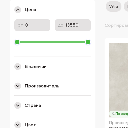
Vitra
Цена
от
до
Сортировк
В наличии
Производитель
Страна
По зап
Производ
Цвет